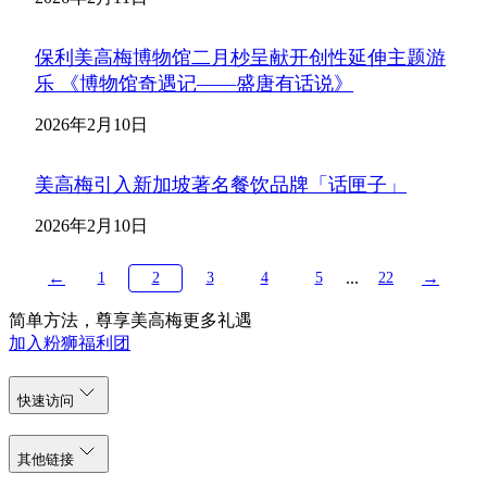
保利美高梅博物馆二月杪呈献开创性延伸主题游
乐 《博物馆奇遇记——盛唐有话说》
2026年2月10日
美高梅引入新加坡著名餐饮品牌「话匣子」
2026年2月10日
←
...
→
1
2
3
4
5
22
简单方法，尊享美高梅更多礼遇
加入粉狮福利团
快速访问
其他链接