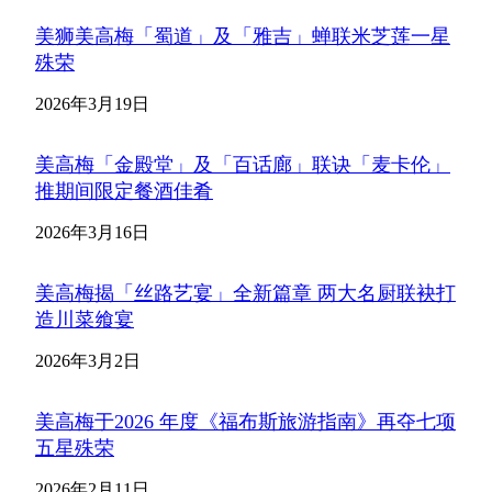
美狮美高梅「蜀道」及「雅吉」蝉联米芝莲一星
殊荣
2026年3月19日
美高梅「金殿堂」及「百话廊」联诀「麦卡伦」
推期间限定餐酒佳肴
2026年3月16日
美高梅揭「丝路艺宴」全新篇章 两大名厨联袂打
造川菜飨宴
2026年3月2日
美高梅于2026 年度《福布斯旅游指南》再夺七项
五星殊荣
2026年2月11日