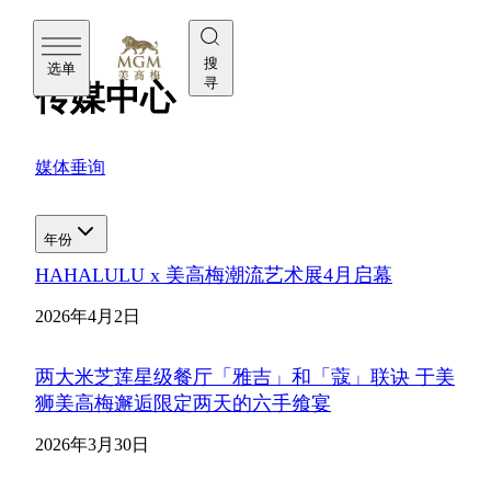
美高梅
搜
选单
寻
传媒中心
媒体垂询
年份
HAHALULU x 美高梅潮流艺术展4月启幕
2026年4月2日
两大米芝莲星级餐厅「雅吉」和「蔻」联诀 于美
狮美高梅邂逅限定两天的六手飨宴
2026年3月30日