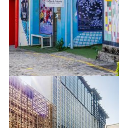
走出美高梅，步入一场专属城市光影之旅。 以豪华轿
车与导游全程相伴，以从容优雅的节奏穿梭澳门不同角
落。三条精心策划的主题路线，带您探索历史城区的中
西文化交融、路凼城区的都会活力与地道风味，以及路
环恬静自然与渔村风情。 沿途风景如电影场景般徐徐
展开，每一次停留、每一道光影、每一个转角，都诉说
着澳门独有的故事。让这座城市以最动人的方式呈现眼
前，成就专属于您的珍藏时刻。
了解更多
设施
水疗和健身
禅潺