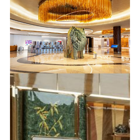
美狮美高梅，路氹城的“珠宝盒”地标。酒店汇聚美狮、
美艺、天乐阁、御狮别墅及雍华府，拥有约1,400间融
合高雅与舒适的客房及套房。美高梅剧院呈献美高梅携
手中国导演张艺谋打造的驻场巨作《澳门2049》。宾客
可探索“视博广场”的创新数码艺术，并欣赏酒店收藏逾
300件贯穿东西的艺术珍品。酒店还设五星级水疗、会
议场地、零售商店及多元星级餐饮，打造难忘旅程。
了解更多
美狮美高梅
美狮
美狮重新定义现代时尚的住宿体验，天瑞套房及各式客
房设计崭新时尚，配备天然木地板与尖端科技设备，窗
外尽览路凼城全景及迷人喷泉景致，缔造温暖和谐的度
假氛围。为提供与别不同的尊贵体验，天瑞套房住客可