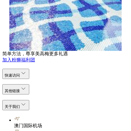
坐落于静谧绿意之中的优雅花园，是"禅潺"为您精心打
造的身心疗愈绿洲。无论漫步于幽静园景，或徜徉于宽
敞泳池之中，皆可感受自然与宁静交织的疗愈氛围。池
畔设有舒适按摩池，温润水流释放深层压力，让每一次
呼吸都回归纯粹与平衡。
了解更多
简单方法，尊享美高梅更多礼遇
加入粉狮福利团
快速访问
其他链接
关于我们
澳门国际机场