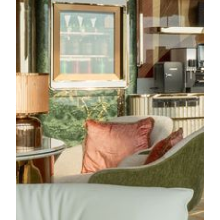
享美狮酒店大堂专属办理入住服务，以及"云・禅"养生
空间体验及天乐廊设施。
了解更多
美狮美高梅
御狮别墅
了解更多
美艺
美艺揉合现代奢华与中西文化元素，客房采用红木色调
与简约设计，展现中式美学的优雅格调。住客可享受静
谧雅致的住宿体验，而位于美艺酒店顶层的御狮别墅则
以当代美学诠释富丽堂皇，尽显中式尊尚气派。
了解更多
美狮美高梅