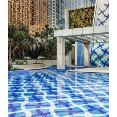
美狮美高梅的"禅潺"水疗中心是结合传统疗愈与现代养
生的静谧之所，秉承"奢享养生新活"的理念，融合传统
高端水疗体验与尖端健康科技，呈献超越奢华的康养方
案。 "禅潺"水疗中心的设计灵感源自葡萄牙花园，从
您踏入的那一刻起，每个细节皆为重拾身体感知、重焕
内在心灵、重燃活力和能量而精心打造。
了解更多
健身室
健身房位于"禅潺"水疗中心内，设有多项先进健身器材
和Omnia功能训练器材，用作改善心脏功能训练与力度
锻炼。设有专业有氧舞蹈教室，为宾客提供理想的热身
与伸展空间，助您提升训练效果与运动表现。此外，健
身中心提供健康评估服务与专业训练建议，并由通晓多
语言、经验丰富的私人教练量身打造个人化课程。
了解更多
游泳池