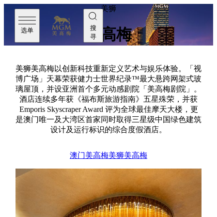
美狮
搜
美高梅
选单
寻
美狮美高梅以创新科技重新定义艺术与娱乐体验。「视
博广场」天幕荣获健力士世界纪录™最大悬跨网架式玻
璃屋顶，并设亚洲首个多元动感剧院「美高梅剧院」。
酒店连续多年获《福布斯旅游指南》五星殊荣，并获
Emporis Skyscraper Award 评为全球最佳摩天大楼，更
是澳门唯一及大湾区首家同时取得三星级中国绿色建筑
设计及运行标识的综合度假酒店。
澳门美高梅
美狮美高梅
关于
美狮美高梅