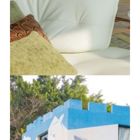
天乐阁
美高梅具时尚独特品味的天乐阁念首次从拉斯维加斯驾
临澳门。设计灵感源自纽约时尚复式单位，坐落于美狮
酒店顶层，空间独特，景观壮丽，结合多感官享受与专
属礼遇，住客尊享"云・禅"养生空间及天乐廊、专属办
理入住及私人礼宾服务，体验无与伦比的极尚奢华。
了解更多
住客尊享
您的专属艺术时光
美狮美高梅藏品探赏
驻足一刻 ，打卡有礼！ 美高梅以"生活即艺术"为理
念，将艺术融入酒店每个角落，诚邀每位住客探索酒店