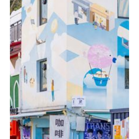
内的珍藏，感受无处不在的美。入住期间参加住客专属
打卡任务，简单两步，即可到酒店前台领取限定礼品一
份！
了解更多
随赏美狮美高梅藏品
酒店住客尊享30分钟私人艺术导赏，每天于中午12时至
晚上7时期间随心预约理想时段。由专业导赏员引领探
索"美高梅主席典藏"，细赏现当代艺术大师之作、近距
离观赏非遗工艺精髓，或欣赏本地数码艺术创作，感受
中西交融与古今对话的艺术魅力，更可获赠专属纪念
品，延续难忘的美学体验。
免费预约。住客请提前一天向酒店前台登记；如需英语导赏，
亦可致电’M Art专线
或电
(853) 8806 8888
邮
查询及登记。
hotelenquiry@mgm.mo
艺游城市光影 · 私享之旅