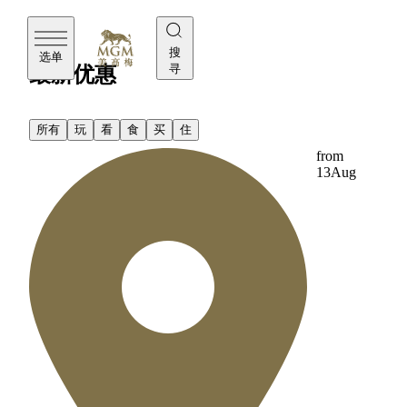
美高梅
搜
选单
寻
最新优惠
所有
玩
看
食
买
住
from
13
Aug