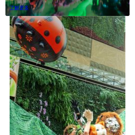
了解更多
博物馆奇遇记 - 盛唐有话说
踏入保利美高梅博物馆，您将不只是参观展览，而是亲
身走进一部盛唐传奇。
了解更多
机械矩阵动态艺术装置《狮来运转》
装置的原型出自张艺谋导演在澳门的首次驻场演出《澳
门 2049》，历经一年时间设计、打磨而成。美狮造型
上吸收了中国高古玉、古埃及雕刻、像素美学等古今中
外的文化养分，通体由3,988块金砖组成，通过控制系
统应用、数据编程实现序列矩阵式物理翻转及动态图形