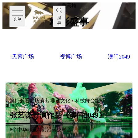
美高梅
搜
精彩盛事
选单
寻
天幕广场
视博广场
澳门2049
澳门必看驻场演出 非遗文化 x 科技舞台钜献
张艺谋导演作品《澳门2049》
8个中华非遗与前沿科技融合