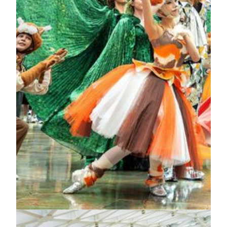
变化。
了解更多
奇幻花园庆典
藏在酒店里的梦幻森林，每天只苏醒四次！ 人来人往
的美狮美高梅视博广场，平日只是个寻常的聚脚地。直
到音乐响起的那一刻——精灵们竟从人群中缓缓现身，
翩然起舞,“奇幻花园庆典”正式揭幕，整个空间瞬间化
作一座会呼吸的梦幻森林。抬头一望，可爱的波点甲虫
从天而降，纷纷加入这场盛会。 最后的压轴，神秘精
灵将从森林深处悄然现身，把庆典推向最高潮。至于它
藏身何处?就留给您亲自去发现吧。
了解更多
顶级娱乐