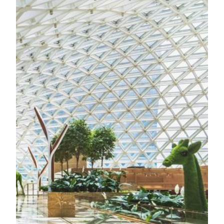
世界级一流设施
天幕广场
天幕广场位于澳门美高梅的中心地带，设计蕴含浓厚的
古欧陆风格，同时糅合澳门的葡萄牙文化遗产特色，展
现独特气派。广场亦是澳门美高梅的枢纽，连接着酒店
内顶级的配套设施，当中包括美馔佳肴、娱乐、宴会、
会议、购物，以及《福布斯旅游指南》五星评级之综合
度假酒店的尊尚体验。
了解更多
视博广场
视博广场的天幕荣获吉尼斯世界纪录，成为全球最大型
的悬跨网架式结构玻璃屋顶（自支撑），也是澳门首个
建筑及结构类别的世界纪录。广场位处美狮美高梅的核