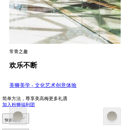
心地带，连接酒店大堂内与商店和餐厅，为购物及餐饮
体验增添乐趣。 您亦可探索全球最大的室内艺术花园
之一——“自然之艺”，这座种植超过10万株植物的花园
以可持续理念精心打造，融合自然与创新，呈现沉浸式
的绿色空间。
了解更多
常青之趣
欢乐不断
美狮美学 - 文化艺术创意体验
简单方法，尊享美高梅更多礼遇
加入粉狮福利团
快速访问