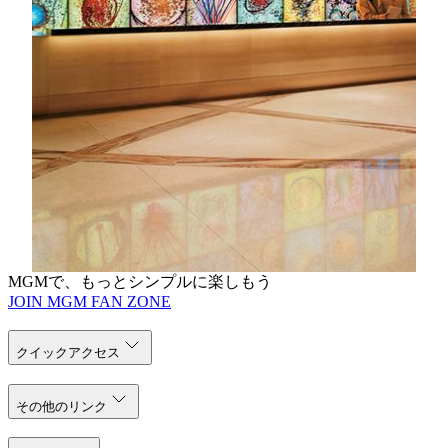
詳しく見る
MGM Art Discovery
館内に入った瞬間から、アートの世界が始まります。
東西の文化が交わり、伝統と現代のエッセンスが融合
するコレクションの世界をお楽しみください。どの作
品も、アートの新しい魅力に気づけるよう、そっとあ
なたを導いてくれます。
詳しく見る
MGMで、もっとシンプルに楽しもう
JOIN MGM FAN ZONE
クイックアクセス
その他のリンク