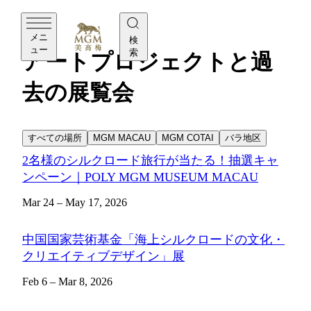
MGM
メニ
検
ュー
索
アートプロジェクトと過
去の展覧会
すべての場所
MGM MACAU
MGM COTAI
バラ地区
2名様のシルクロード旅行が当たる！抽選キャ
ンペーン｜POLY MGM MUSEUM MACAU
Mar 24 – May 17, 2026
中国国家芸術基金「海上シルクロードの文化・
クリエイティブデザイン」展
Feb 6 – Mar 8, 2026