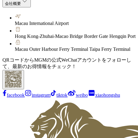
会社概要
Macau International Airport
Hong Kong-Zhuhai-Macao Bridge Border Gate Hengqin Port
Macau Outer Harbour Ferry Terminal Taipa Ferry Terminal
QRコードからMGMの公式WeChatアカウントをフォローし
て、最新のお得情報をチェック！
facebook
instagram
tiktok
weibo
xiaohongshu