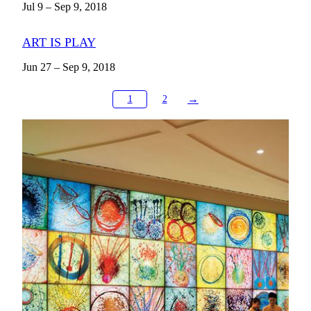
Jul 9 – Sep 9, 2018
ART IS PLAY
Jun 27 – Sep 9, 2018
→
1
2
MGMでめぐるアートの世界
アートツアー とガイド育成
学校や地域団体、個人の方に向けて、MGMのアート
コレクションに込められたストーリーを分かりやすく
ご紹介する、ガイド付きツアーを行っています。ま
た、ドーセント（アートの案内役）育成プログラムで
は、これまでに1,000人以上の学生が参加し、アート
の魅力を伝えるスキルを身につけています。