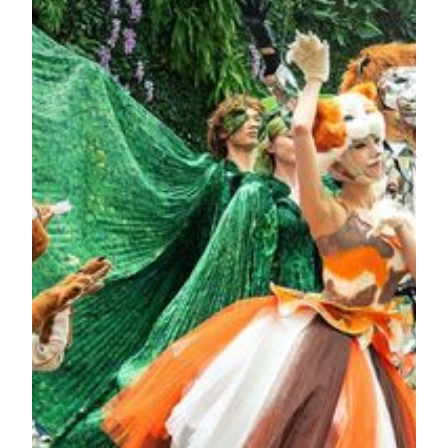
スタレーション
本インスタレーションの原型は、常設公演「Macau
2049」に由来します。約1年をかけてデザインと改良
を重ね、この“獅子”は、中国古代の玉やエジプト彫
刻、ピクセルアートなど、世界各地の文化要素を取り
入れて表現されています。本作品は3,988個の「金レ
ンガ」ピクセルで構成され、高度な制御システムとデ
ータプログラミングによって、ピクセルが機械的に反
転動作を実現しています。
もっと読みます
Garden Wonderland at Spectacle
An enchanting forest hidden inside the hotel awakens four
times a day. As the music begins, the bustling Spectacle at
MGM COTAI is no longer a static indoor space. Dainty
fairies and magical creatures emerge from the crowd and