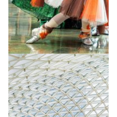
dance gracefully, as the “Garden Wonderland” celebration
unfolds, transforming the entire space into an enchanted
fairytale forest. Look up and you’ll see adorable polka-
dotted ladybugs, the luminous guardians of luck, flying
through the air and joining the vibrant fair. Towards the
finale, mysterious fairies arise from deep within the forest,
bringing the festivities to their peak. As for where they are
hiding, come and discover it for yourself!
もっと読みます
最高のエンターテインメントが楽しめる
一流の設備
The Grande Praça
MGM MACAUの中心に広がる「Grande Praça」は、ヨ
ーロッパの街並みとマカオのポルトガル文化をモチー
フにした壮大な空間です。ゲストをMGM MACAUの