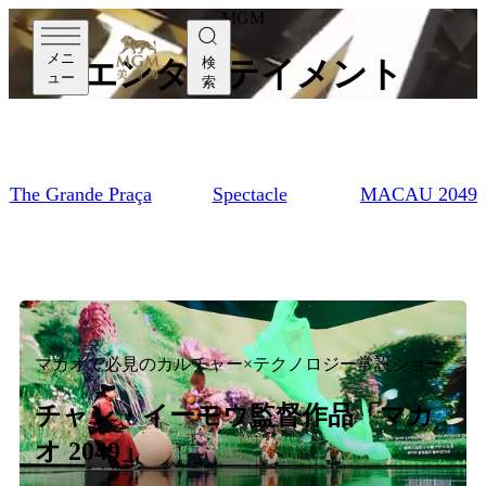
MGM
メニ
検
エンターテイメント
ュー
索
The Grande Praça
Spectacle
MACAU 2049
マカオで必見のカルチャー×テクノロジー常設ショー
チャン・イーモウ監督作品「マカ
オ 2049」