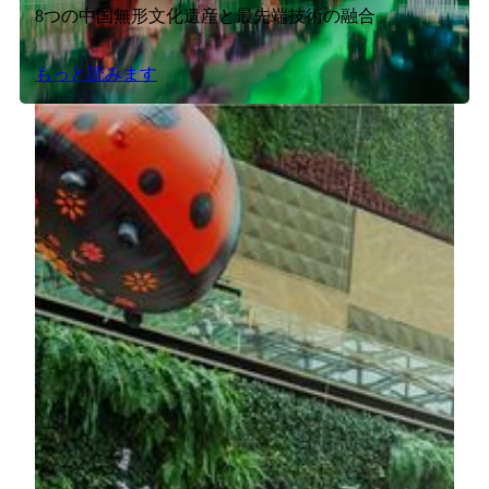
8つの中国無形文化遺産と最先端技術の融合
もっと読みます
Museum Encounter - The Tang Story
POLY MGM MUSEUMに足を踏み入れれば、そこは単
なる歴史を見学する場所ではありません。栄華を極め
た唐王朝の世界に身を置いて、まるでその時代を生き
ているかのような体験が広がります。
もっと読みます
メカニカル・フリッピング・マト
リクス キネティックアート・イン