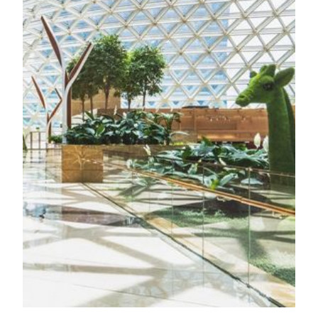
最高へ導く、レストランやエンターテインメント、イ
ベント、ショッピング、会議などの拠点となり、フォ
ーブス5つ星リゾートならではの快適さをお届けしま
す。
もっと読みます
The Spectacle
MGM COTAIの「The Spectacle 」は、世界最大の自立
型グラスルーフとして、マカオで初めて建築・構造部
門のギネス世界記録™に認定された施設です。ホテル
ロビーからレストランやショップへと直結し、訪れる
ゲストに多感覚の特別な体験をお届けします。 さら
に「Nature’s Art」では、10万株以上の植物が彩る屋内
ガーデンをご覧いただけます。自然と最新デザインを
融合させ、サステナブルな発想でつくられた癒やしの
空間をぜひお楽しみください。
もっと読みます