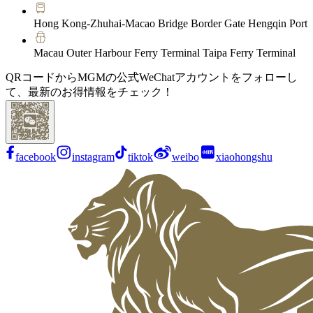
Hong Kong-Zhuhai-Macao Bridge Border Gate Hengqin Port
Macau Outer Harbour Ferry Terminal Taipa Ferry Terminal
QRコードからMGMの公式WeChatアカウントをフォローし
て、最新のお得情報をチェック！
facebook
instagram
tiktok
weibo
xiaohongshu