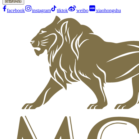
facebook
instagram
tiktok
weibo
xiaohongshu