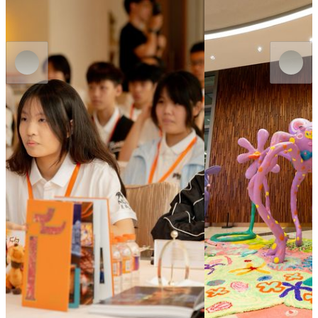
MGM MACAU
MGM COTAI
MGM Arts & Culture Docent Training
風に乗るエコー
Program
Now
on
show
Now
on
show