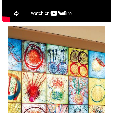
MGMでめぐるアートの世界
アートツアー とガイド育成
学校や地域団体、個人の方に向けて、MGMのアート
コレクションに込められたストーリーを分かりやすく
ご紹介する、ガイド付きツアーを行っています。ま
た、ドーセント（アートの案内役）育成プログラムで
は、これまでに1,000人以上の学生が参加し、アート
の魅力を伝えるスキルを身につけています。
詳しく見る