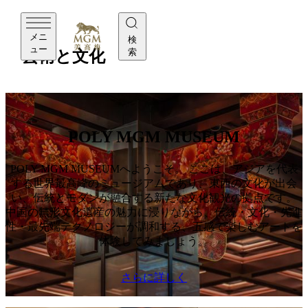
MGM
メニ
検
ュー
索
芸術と文化
POLY MGM MUSEUM
POLY MGM MUSEUMへようこそ。 ここは、アジアを代表
する世界最高峰のミュージアムであり、東西の文化が出会
い、伝統とモダンが融合する新たな文化観光の拠点です。
中国の無形文化遺産の魅力に浸りながら、伝統・文化・先進
性・最先端テクノロジーが調和する、五感で楽しむアートを
体験してみましょう。
さらに詳しく