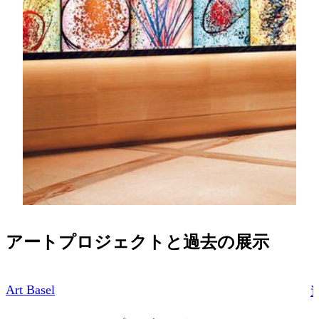
MGMアートディスカバリー
MGMのアートの道は、一歩足を踏み入れた瞬間から
始まります。会長所蔵コレクションの魅力的な作品
が、館内の公共スペースに自然に溶け込んでいます。
清朝皇室の絨毯や、著名なアジアの巨匠、西洋のアー
ティストによる絵画や彫刻、壮麗なデジタルアートを
ご覧いただけます。MGMは、東洋と西洋をつなぎ、
世界の文化を中国へ、中国の文化を世界へ紹介するこ
とに努めています。誇り高き文化的アイデンティティ
をもって、その活動に取り組んでいます。
詳しく見る
アートプロジェクトと過去の展示
Art Basel