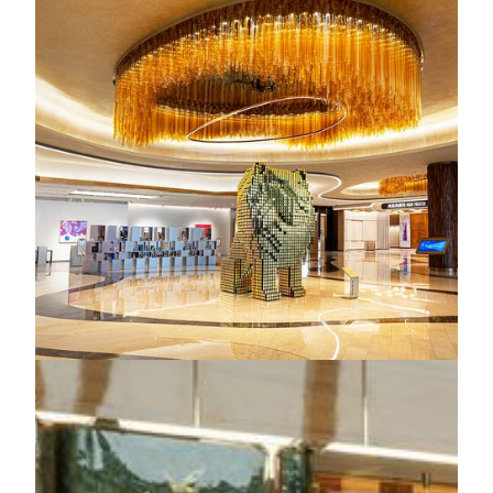
MGM COTAI
コタイの「宝石箱」をイメージして立てられたMGM
COTAIには、M Tower、Emerald Tower、Skylofts、
Emerald Villa、The Mansionと、優雅さと快適さを兼ね
備えた約1,400室の客室があります。MGM Theaterで
は、チャン・イーモウ監督による常設公演
「Macau2049」を上演。館内では「The Spectacle」の
没入型デジタルアートや300点以上もの東西アート作
品も鑑賞できます。五つ星スパ、会議施設、ショッピ
ング、受賞歴のあるレストランもそろい、特別な滞在
体験をご提供します。
詳しく見る
MGM COTAI
M Tower