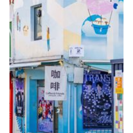
from 12:00 PM to 7:00 PM every day. Led by a professional
docent, explore the MGM Chairman’s Collection and
discover masterworks of modern and contemporary art,
intangible heritage craftsmanship, and local digital art
creations. Delve into the dialogue between East and West,
past and present. Guests will take home an exclusive
souvenir set to enrich their art exploration.
Complimentary with reservation. Please register at the Front
Office at least one day in advance. For English tours, please
contact ‘M Art hotline at
(853) 8806
8888
or
for enquiries and registration.
hotelenquiry@mgm.mo
My Moments in a Cinematic
Cityscape
Step beyond MGM and into a thoughtfully curated city
journey. Accompanied by a dedicated guide and chauffeured
in a private limousine, discover Macau at an unhurried and
refined pace. Choose from three signature routes that reveal
the city's many facets—from the cultural richness of its
historic quarters and the contemporary energy of Taipa and
Cotai, to the serene landscapes and village charm of