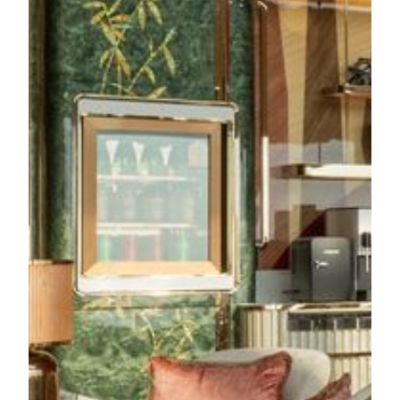
M Towerは、スタイリッシュなデザインと温かみのあ
る雰囲気が魅力のタワーです。木のぬくもりを感じる
フローリングや最新設備、そしてコタイや噴水を一望
できるパノラマビューなど、すべてが快適な滞在を考
えて作られています。リゾートの中心にありながら、
静かで落ち着いた時間を過ごせる特別な空間です。
詳しく見る
MGM COTAI
Emerald Villa
詳しく見る
Emerald Tower
Emerald Towerは、東洋と西洋の魅力を組み合わせ
た、モダンで落ち着いた雰囲気のタワーです。ローズ
ウッドの温かみと、中国の伝統美を感じるシンプルで
上品な客室デザインが特徴で、心からくつろぐひとと
きをお過ごしいただけます。最上階の「Emerald