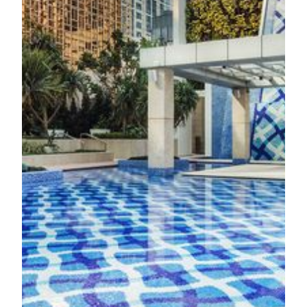
のバランスを整える極上のひとときをお届けします。
ポルトガルの庭園をイメージした空間では、五感を研
ぎ澄ましながら、心身をリセットし、エネルギーをリ
チャージする特別な時間をお過ごしいただけます。
詳しく見る
フィットネスルーム
TRIA内のフィットネスセンターには、最新のトレー
ニング機器と、カーディオから筋力トレーニングまで
対応できる多機能トレーニングユニット「Omnia」を
完備。エアロビクスやストレッチ、ファンクショナル
トレーニングが行える専用スタジオもあり、目的に合
わせた運動が可能です。経験豊富で多言語対応のトレ
ーナーによる健康診断やパーソナルトレーニングプラ
ンもご用意しています。
詳しく見る
スイミングプール