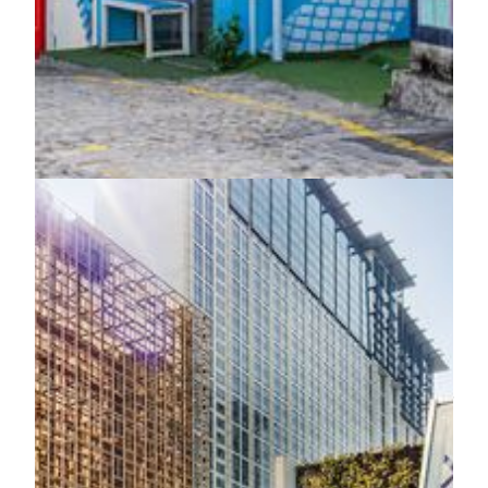
Coloane. As each scene unfolds like frames from a
beautifully crafted film, every stop offers a new perspective,
every moment a story waiting to be experienced. Let Macau
reveal itself through light, culture and discovery, creating
memories uniquely your own.
KNOW MORE
施設
スパ·ジム
TRIA
MGM COTAIのTRIAは、古くからの癒しの知恵と現
代的なリラクゼーションを融合させた、心休まるスパ
です。「ラグジュアリーを超えたウェルネス」をテー
マに、時代を超えて受け継がれてきた伝統的なケアと
最先端のリラクゼーション技術を組み合わせ、心と体