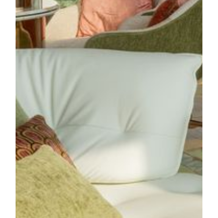
Villa」では、中国の優雅さを現代的にアレンジした、
特別な空間が広がります。
詳しく見る
MGM COTAI
Skylofts
ラスベガスで誕生したMGMの特別な宿泊スタイル
「Skylofts」が、ついにマカオに登場！ニューヨーク
のロフトをイメージしたデザインで、M Towerの最上
階からコタイの街を見渡せます。ダイナミックな空間
デザインや五感を刺激する演出のほか、専用チェック
インやプライベートコンシェルジュサービスが受けら
れる「スカイラウンジ」もご利用いただけます。ここ
でしか味わえない、特別な滞在をお楽しみください。
詳しく見る