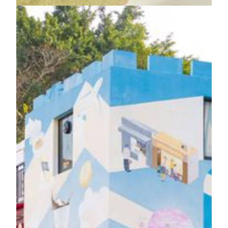
Stay Exclusive
Your Art Time
’M Art Immersion at MGM COTAI
Explore, Snap and Unlock Suprises At MGM, art goes hand
in hand with the spirit of “Art of Living” and is woven into
every corner. Guests are invited to explore our art collection
and enjoy moments of beauty within the hotel. During your
stay, you are invited to join the exclusive check-in missions.
It’s fun and inspiring. Simply complete 2 steps to redeem a
special limited-edition gift at the Front Office!
KNOW MORE
My Art Time at MGM COTAI
Reserve with ease, tour as you need. Hotel guests enjoy an
exclusive 30-minute private art tour, reserve tour flexibility