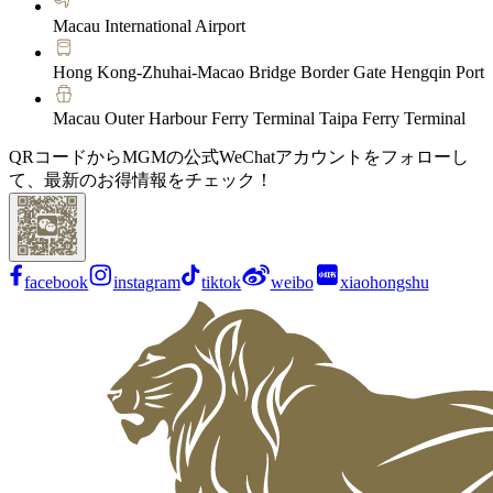
Macau International Airport
Hong Kong-Zhuhai-Macao Bridge Border Gate Hengqin Port
Macau Outer Harbour Ferry Terminal Taipa Ferry Terminal
QRコードからMGMの公式WeChatアカウントをフォローし
て、最新のお得情報をチェック！
facebook
instagram
tiktok
weibo
xiaohongshu