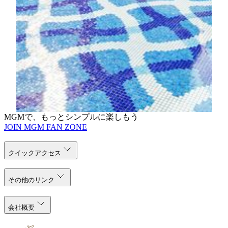
静謐な庭園に囲まれたTRIAは、心身の調和を取り戻
すためのオアシス空間です。緑豊かな庭を歩いたり、
開放感あふれるプールでくつろいだりすると、心も体
もゆったりとほどけていきます。プールサイドには、
心地よい水流で体の疲れをほぐすハイドロセラピージ
ャグジーもあり、深く根付いたものを癒す時間を楽し
めます。
詳しく見る
MGMで、もっとシンプルに楽しもう
JOIN MGM FAN ZONE
クイックアクセス
その他のリンク
会社概要