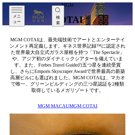
MGM
メニ
COTAI
検
ュー
索
MGM COTAIは、最先端技術でアートとエンターテイ
ンメント再定義します。ギネス世界記録™に認定され
た世界最大自立式ガラス屋根を持つ「The Spectacle」
や、アジア初のダイナミックシアターを備えていま
す。また、Forbes Travel Guideの五つ星を連続受賞
し、さらにEmporis Skyscraper Awardで世界最高の新築
高層ビルにも選ばれました。MGM COTAIは、マカオ
で唯一、グリーンビルディングの三つ星認証を2種類
取得しているメガリゾートです。
MGM MACAU
MGM COTAI
について