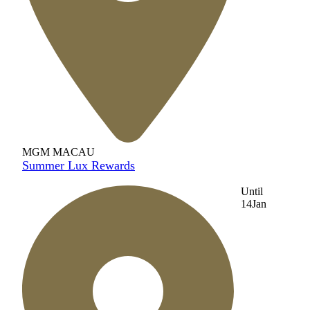
MGM MACAU
Summer Lux Rewards
Until
14
Jan