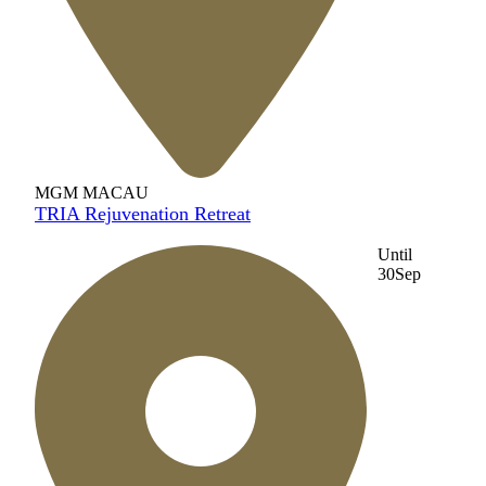
MGM MACAU
TRIA Rejuvenation Retreat
Until
30
Sep