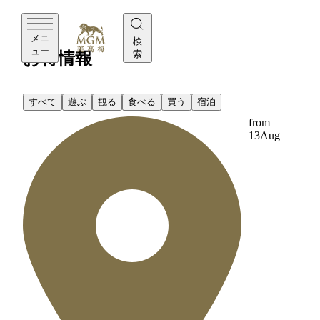
MGM
メニ
検
ュー
索
お得情報
すべて
遊ぶ
観る
食べる
買う
宿泊
from
13
Aug