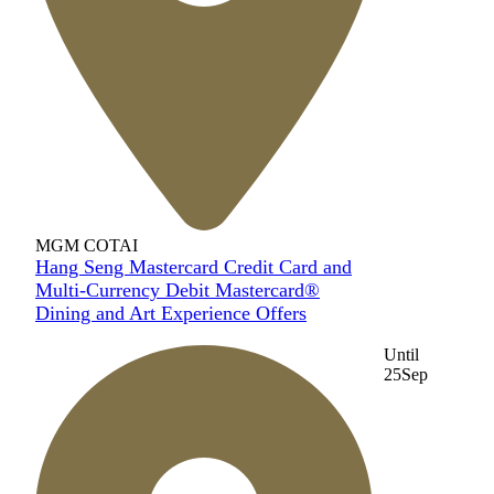
MGM COTAI
Hang Seng Mastercard Credit Card and
Multi-Currency Debit Mastercard®
Dining and Art Experience Offers
Until
25
Sep