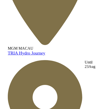
MGM MACAU
TRIA Hydro Journey
Until
23
Aug