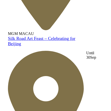
MGM MACAU
Silk Road Art Feast – Celebrating for
Beijing
Until
30
Sep