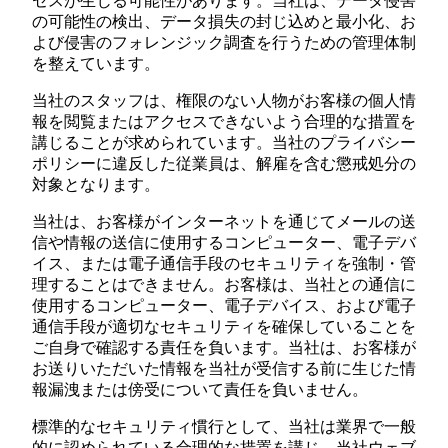
セスが生じる可能性があります。当社は、データ侵害
の可能性の検出、データ損失の封じ込めと最小化、お
よび侵害のフォレンジック調査を行うための管理体制
を整えています。
当社のスタッフは、権限のない人物がお客様の個人情
報を閲覧またはアクセスできないよう合理的な措置を
講じることが求められています。当社のプライバシー
ポリシーに違反した従業員は、解雇を含む懲戒処分の
対象となります。
当社は、お客様がインターネットを通じてメールの送
信や情報の送信に使用するコンピューター、電子デバ
イス、または電子通信手段のセキュリティを強制・管
理することはできません。お客様は、当社との通信に
使用するコンピューター、電子デバイス、および電子
通信手段が適切なセキュリティを確保していることを
ご自身で確認する責任を負います。当社は、お客様が
お送りいただいた情報を当社が受信する前に生じた情
報漏洩または傍受について責任を負いません。
標準的なセキュリティ慣行として、当社は業界で一般
的に認められている合理的な措置を講じ、当社ウェブ