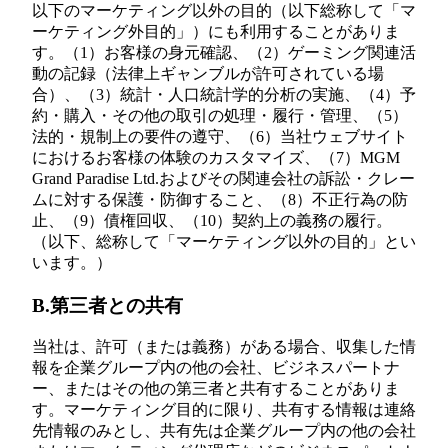
以下のマーケティング以外の目的（以下総称して「マ
ーケティング外目的」）にも利用することがありま
す。（1）お客様の身元確認、（2）ゲーミング関連活
動の記録（法律上ギャンブルが許可されている場
合）、（3）統計・人口統計学的分析の実施、（4）予
約・購入・その他の取引の処理・履行・管理、（5）
法的・規制上の要件の遵守、（6）当社ウェブサイト
におけるお客様の体験のカスタマイズ、（7）MGM
Grand Paradise Ltd.およびその関連会社の訴訟・クレー
ムに対する保護・防御すること、（8）不正行為の防
止、（9）債権回収、（10）契約上の義務の履行。
（以下、総称して「マーケティング以外の目的」とい
います。）
B.第三者との共有
当社は、許可（または義務）がある場合、収集した情
報を企業グループ内の他の会社、ビジネスパートナ
ー、またはその他の第三者と共有することがありま
す。マーケティング目的に限り、共有する情報は連絡
先情報のみとし、共有先は企業グループ内の他の会社