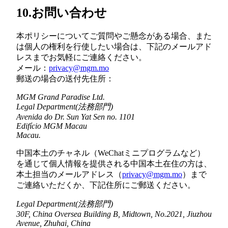
10.お問い合わせ
本ポリシーについてご質問やご懸念がある場合、また
は個人の権利を行使したい場合は、下記のメールアド
レスまでお気軽にご連絡ください。
メール：
privacy@mgm.mo
郵送の場合の送付先住所：
MGM Grand Paradise Ltd.
Legal Department(法務部門)
Avenida do Dr. Sun Yat Sen no. 1101
Edifício MGM Macau
Macau.
中国本土のチャネル（WeChatミニプログラムなど）
を通じて個人情報を提供される中国本土在住の方は、
本土担当のメールアドレス（
privacy@mgm.mo
）まで
ご連絡いただくか、下記住所にご郵送ください。
Legal Department(法務部門)
30F, China Oversea Building B, Midtown, No.2021, Jiuzhou
Avenue, Zhuhai, China