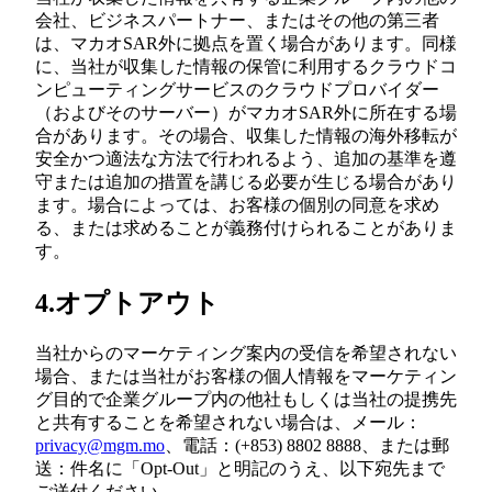
会社、ビジネスパートナー、またはその他の第三者
は、マカオSAR外に拠点を置く場合があります。同様
に、当社が収集した情報の保管に利用するクラウドコ
ンピューティングサービスのクラウドプロバイダー
（およびそのサーバー）がマカオSAR外に所在する場
合があります。その場合、収集した情報の海外移転が
安全かつ適法な方法で行われるよう、追加の基準を遵
守または追加の措置を講じる必要が生じる場合があり
ます。場合によっては、お客様の個別の同意を求め
る、または求めることが義務付けられることがありま
す。
4.オプトアウト
当社からのマーケティング案内の受信を希望されない
場合、または当社がお客様の個人情報をマーケティン
グ目的で企業グループ内の他社もしくは当社の提携先
と共有することを希望されない場合は、メール：
privacy@mgm.mo
、電話：(+853) 8802 8888、または郵
送：件名に「Opt-Out」と明記のうえ、以下宛先まで
ご送付ください。