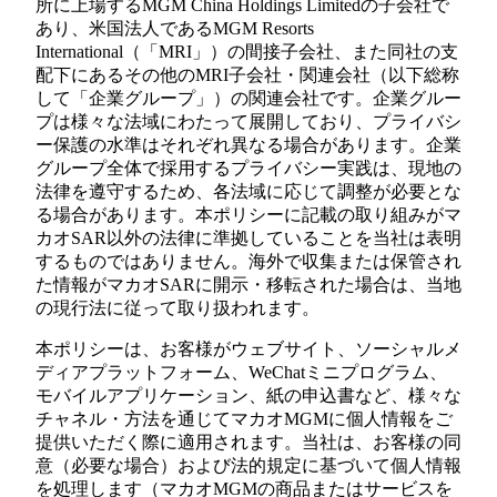
所に上場するMGM China Holdings Limitedの子会社で
あり、米国法人であるMGM Resorts
International（「MRI」）の間接子会社、また同社の支
配下にあるその他のMRI子会社・関連会社（以下総称
して「企業グループ」）の関連会社です。企業グルー
プは様々な法域にわたって展開しており、プライバシ
ー保護の水準はそれぞれ異なる場合があります。企業
グループ全体で採用するプライバシー実践は、現地の
法律を遵守するため、各法域に応じて調整が必要とな
る場合があります。本ポリシーに記載の取り組みがマ
カオSAR以外の法律に準拠していることを当社は表明
するものではありません。海外で収集または保管され
た情報がマカオSARに開示・移転された場合は、当地
の現行法に従って取り扱われます。
本ポリシーは、お客様がウェブサイト、ソーシャルメ
ディアプラットフォーム、WeChatミニプログラム、
モバイルアプリケーション、紙の申込書など、様々な
チャネル・方法を通じてマカオMGMに個人情報をご
提供いただく際に適用されます。当社は、お客様の同
意（必要な場合）および法的規定に基づいて個人情報
を処理します（マカオMGMの商品またはサービスを