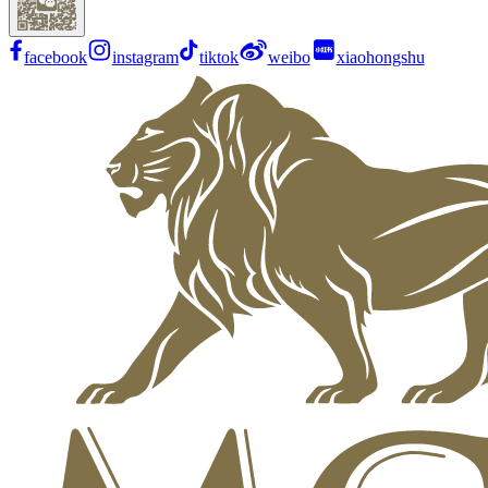
facebook
instagram
tiktok
weibo
xiaohongshu