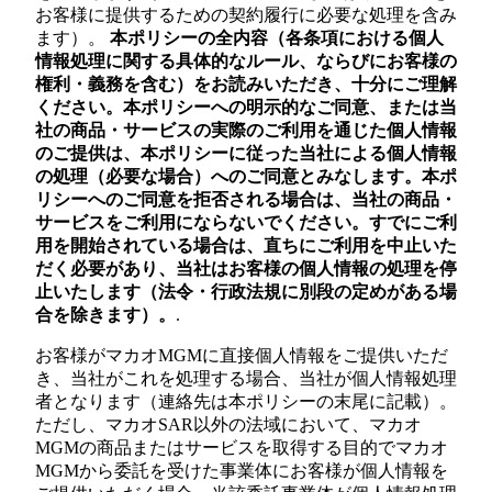
お客様に提供するための契約履行に必要な処理を含み
ます）。
本ポリシーの全内容（各条項における個人
情報処理に関する具体的なルール、ならびにお客様の
権利・義務を含む）をお読みいただき、十分にご理解
ください。本ポリシーへの明示的なご同意、または当
社の商品・サービスの実際のご利用を通じた個人情報
のご提供は、本ポリシーに従った当社による個人情報
の処理（必要な場合）へのご同意とみなします。本ポ
リシーへのご同意を拒否される場合は、当社の商品・
サービスをご利用にならないでください。すでにご利
用を開始されている場合は、直ちにご利用を中止いた
だく必要があり、当社はお客様の個人情報の処理を停
止いたします（法令・行政法規に別段の定めがある場
合を除きます）。
.
お客様がマカオMGMに直接個人情報をご提供いただ
き、当社がこれを処理する場合、当社が個人情報処理
者となります（連絡先は本ポリシーの末尾に記載）。
ただし、マカオSAR以外の法域において、マカオ
MGMの商品またはサービスを取得する目的でマカオ
MGMから委託を受けた事業体にお客様が個人情報を