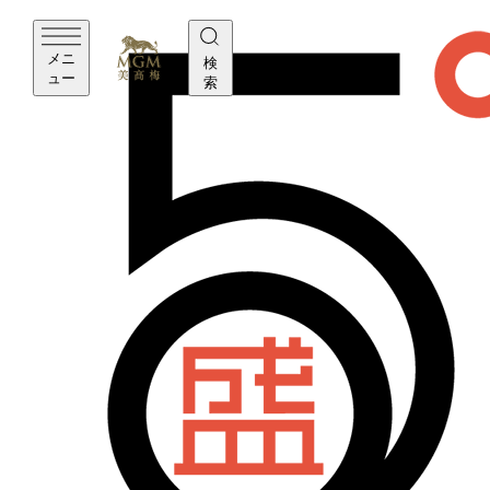
メニ
検
ュー
索