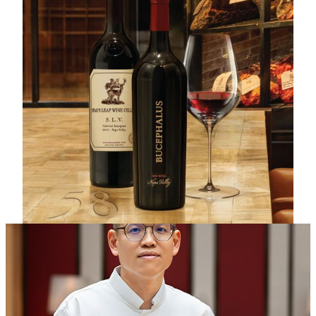
スペシャルメニュー
カリフォルニアワイン紀行
「Grill 58」のソムリエが、ナパ・ヴァレーを代表す
る3つの名門ワイナリーから厳選したカベルネ・ソー
ヴィニヨンをご用意しました。繊細な風味が織りな
す、奥深い味わいと美しい余韻をご堪能いただけま
す。100年以上にわたって受け継がれてきたカリフォ
ルニアワイン造りの伝統を、この機会に是非ともご堪
能ください。
詳細を見る
料理長
バジル・ユー氏