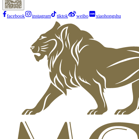
facebook
instagram
tiktok
weibo
xiaohongshu