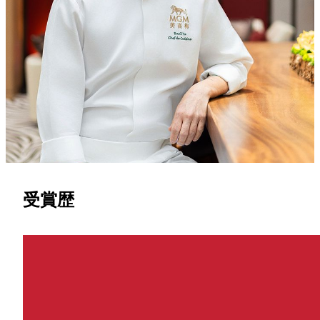
20年以上の経験を持つバジル・ユーシェフは、東西の食文化
を融合させた料理を得意とするシェフです。香港生まれ、オ
ーストラリア育ちで、カナダのル・コルドン・ブルー・オタ
ワ校にて本格的なフランス料理の技法を学びました。ミシュ
ラン星付きレストラン「Amber」や「ÉPURE」、北京の
「Rive Gauche」などで経験を積み、中国とフランスを組み
合わせた独自スタイルを築いてきました。誠実な姿勢を指針
にしながら、最高の食材で心に残る美食のひとときを生み出
しています。
受賞歴