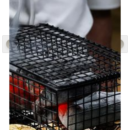
土・日: 12時 - 15時 | 18時 - 23時
MGM COTAI, Avenida da Nave Desportiva, Cotai,
Macau
(853) 8806 2318
お食事のこだわり
MGM COTAIでしか味わえない、美食体験を。
Grill House
上質な肉や旬の海鮮を、お好みの焼き加減でお楽しみ
いただけます。ライチの薪と日本の備長炭で焼き上げ
ることで、香ばしい香りとジューシーな旨みがより引
き立ちます。海鮮も炭火でさっと火を入れ、素材の味
を生かしたシンプルで奥深い味わいに仕上げていま
す。薪と炭の香りを楽しみながら、こだわりのグリル
料理をご堪能ください。