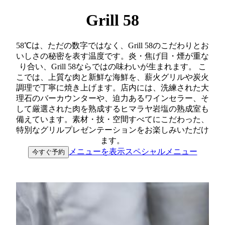
Grill 58
58℃は、ただの数字ではなく、Grill 58のこだわりとお
いしさの秘密を表す温度です。炎・焦げ目・煙が重な
り合い、Grill 58ならではの味わいが生まれます。 こ
こでは、上質な肉と新鮮な海鮮を、薪火グリルや炭火
調理で丁寧に焼き上げます。店内には、洗練された大
理石のバーカウンターや、迫力あるワインセラー、そ
して厳選された肉を熟成するヒマラヤ岩塩の熟成室も
備えています。素材・技・空間すべてにこだわった、
特別なグリルプレゼンテーションをお楽しみいただけ
ます。
メニューを表示
スペシャルメニュー
今すぐ予約
月 - 金: 18時 - 23時