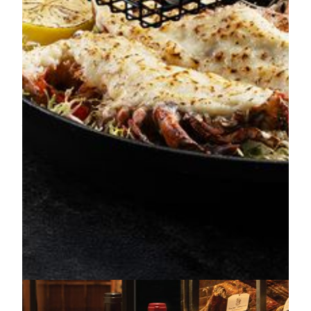
Bar 58
Bar 58では、世界各地から厳選したワインとシグネチ
ャーカクテルをお楽しみいただけます。ディナー前の
一杯としても、食後にゆったりと味わうドリンクとし
ても最適です。落ち着いた空間で、大切な人と過ごす
心地よいひとときをどうぞ。
炭火サービス
炭火サービスとは、シェフが目の前で炭火を使って料
理を焼き上げる特別なサービスです。炭の香ばしい香
りや、ジュージューと焼ける音、揺らめく炎の演出を
間近で楽しみながら、出来たての料理を味わうことが
できます。料理だけでなく、調理の様子も楽しめる味
覚と五感が交わる臨場感あふれる体験です。