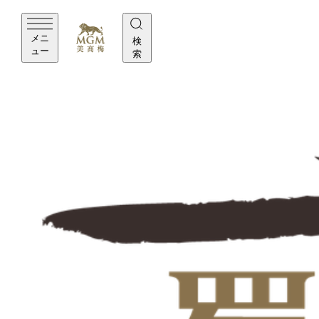
メニ
検
ュー
索