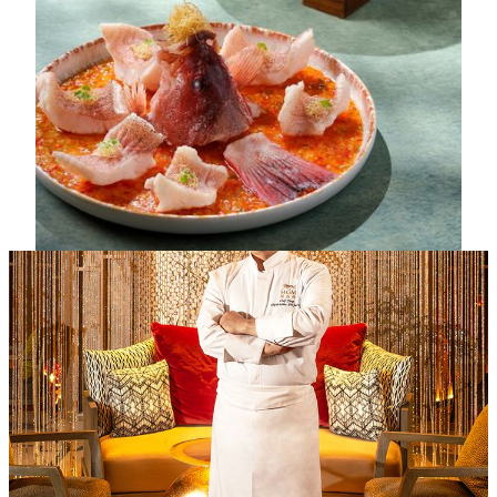
ルネスを意識した夏の季節料理を披露します。注目は
「豚耳の薄切り酢生姜・貢菜チリソース漬け」。薄切
りにした豚耳にショウガと自家製ソースを効かせ、食
欲をそそるピリ辛な一品に仕上げています。また、
「スポテッドガルーパの薄切り酢生姜漬けチリソース
添え」は、蒸したハタにショウガ油・酢漬けささぎい
んげん・チリのソースをかけた、層を重ねた辛みが夏
の四川の真髄を体現する一皿です。
メニュー
MGM COTAI 料理長
ヤン・デンチュエン氏
Five Foot Roadの開業以来、副総料理長を務めるヤン・ドン
チュエン氏は、成都に伝わる邸宅料理の二代目継承者です。
40年以上の経験を持ち、確かな技術と包丁さばき、繊細な味
付けで、本場の四川料理の魅力をマカオで提供しています。