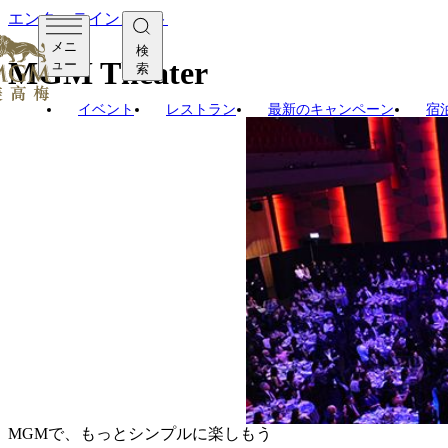
エンターテインメント
メニ
検
MGM Theater
ュー
索
イベント
レストラン
最新のキャンペーン
宿
アジア初のダイナミックシアター
最先端の舞台技術と豊かな
館内には、世界最大級の屋内4
うな映像体験をお届けします
ふれる音響が観客を包み込
約2,000席の客席は人間
最高の映像と音響をお楽し
MGMで、もっとシンプルに楽しもう