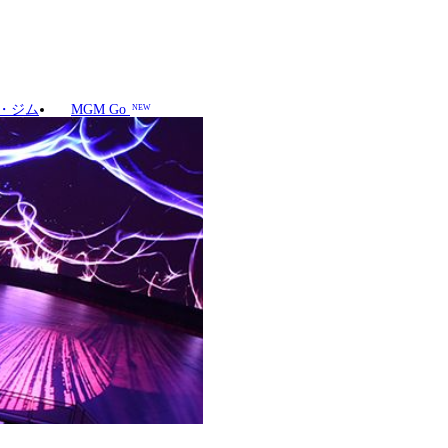
・ジム
MGM Go
NEW
す。
約3面分）を完備、息をのむよ
テムにより、リアルで臨場感あ
ね備えています。どの席からも