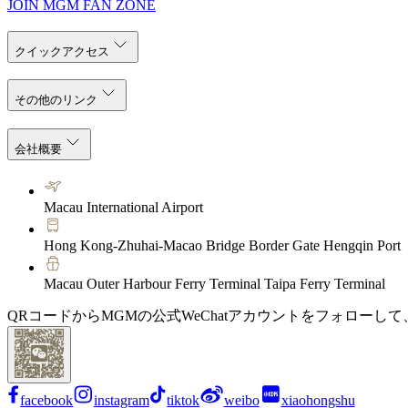
JOIN MGM FAN ZONE
クイックアクセス
その他のリンク
会社概要
Macau International Airport
Hong Kong-Zhuhai-Macao Bridge Border Gate Hengqin Port
Macau Outer Harbour Ferry Terminal Taipa Ferry Terminal
QRコードからMGMの公式WeChatアカウントをフォローし
facebook
instagram
tiktok
weibo
xiaohongshu