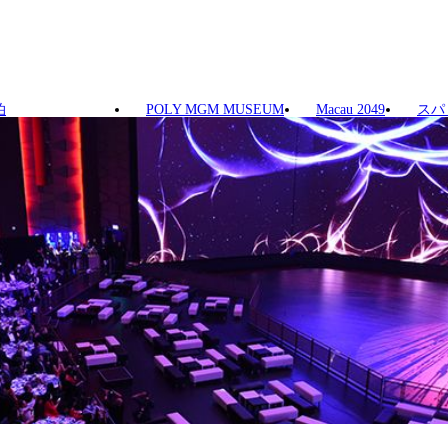
泊
POLY MGM MUSEUM
Macau 2049
スパ
「MGM Theater」
創造力が融合し、10種類以上の多彩なステージ演出を実現しま
K LEDスクリーン（900㎡・約2,800万画素／テニスコート
。さらに、19.1チャンネルのL-ISAイマーシブサウンドシス
み、これまでにない体験をお届けします。
工学に基づいて設計されており、快適な座り心地と見やすさを兼
みいただけます。