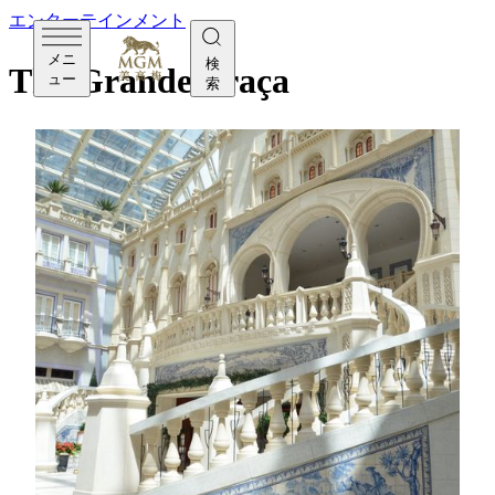
エンターテインメント
メニ
検
The Grande Praça
ュー
索
Grande Praçaに足を踏み入れた瞬間から、アートの世
界が広がります。ここでは、作品との出会いが新たな
気づきや交流を生み出し、多彩な文化に触れる体験を
楽しめます。MGMは多彩なアートや文化プログラム
を通じて、心に残るひとときをご提供しています。
館内には、世界的に活躍する現代アーティストの作品
が展示されています。アメリカのガラス作家デイル・
チフーリによる「フィオーリ・ディ・パラディソ・シ
ーリング」や、スペインの巨匠サルバドール・ダリの
彫刻「ダリニアン・ダンサー」など、見応えのある名
作が並びます。さらに、ポルトガル建築をモチーフに
したグランド・プラッサを囲むように、中国やフラン
スのアーティストが手がけたライオンの彫刻が配置さ
れ、空間全体に遊び心を加えています。