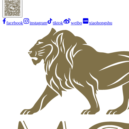
facebook
instagram
tiktok
weibo
xiaohongshu