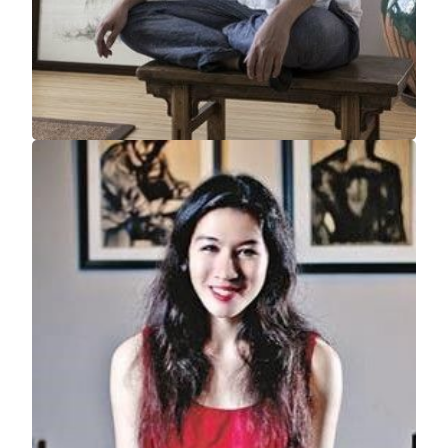
MGM COTAI
Rise of Sentient Beings
Lin Guocheng (リン・グオチェン)