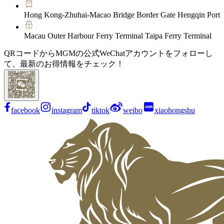
Hong Kong-Zhuhai-Macao Bridge Border Gate Hengqin Port
Macau Outer Harbour Ferry Terminal Taipa Ferry Terminal
QRコードからMGMの公式WeChatアカウントをフォローし
て、最新のお得情報をチェック！
facebook
instagram
tiktok
weibo
xiaohongshu