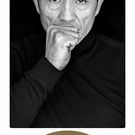
MGM COTAI
The Dancing Lion: Rise of Good Fortune
ZHANG YI MOU (チャン・イーモウ)