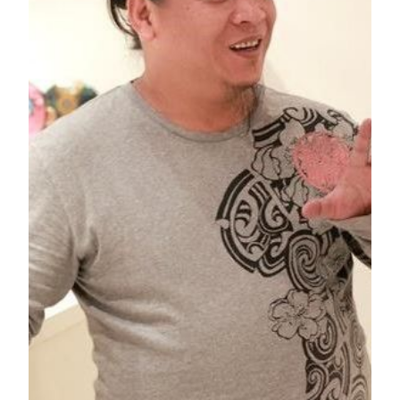
MGM COTAI
The first Lion Family
Hung Yi (フン・イー)