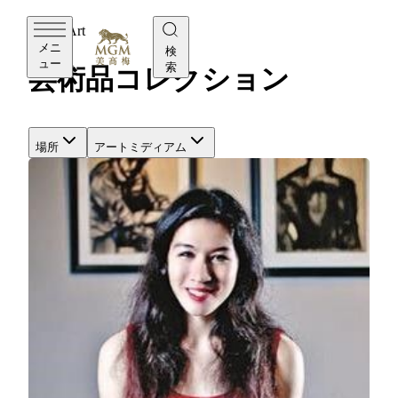
MGM Art
メニ
検
ュー
索
芸術品コレクション
場所
アートミディアム