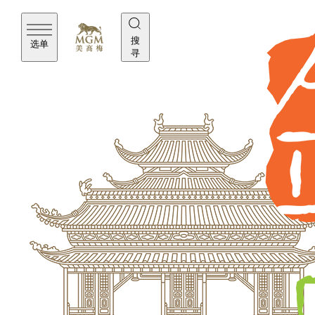
搜
选单
寻