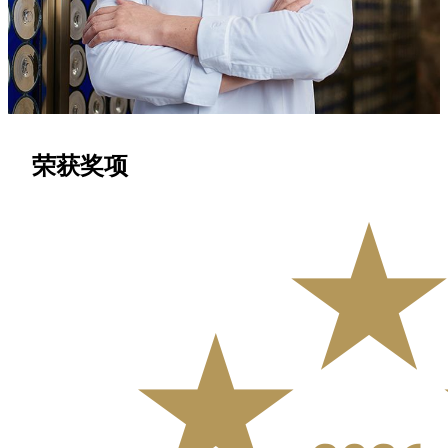
徐偉豪總廚深耕岭南菜烹饪逾20年，秉承“不時不食”理念，打
造現代粵菜新風尚。他曾掌勺國宴，獲黑珍珠、福布斯等國際
殊榮，並亮相《澳門之味》《風味人間4》等顶尖美食紀錄
片，持續宣導傳統與創新的完美平衡。
荣获奖项