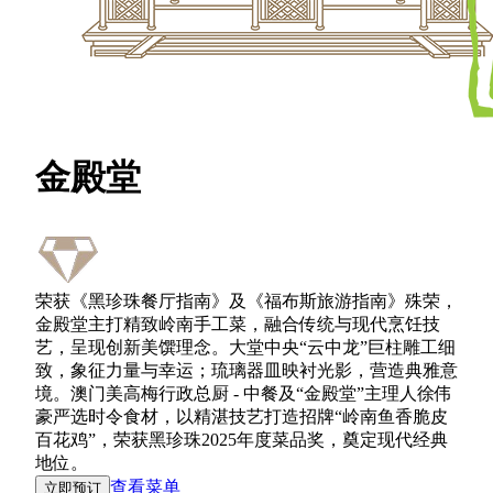
金殿堂
荣获《黑珍珠餐厅指南》及《福布斯旅游指南》殊荣，
金殿堂主打精致岭南手工菜，融合传统与现代烹饪技
艺，呈现创新美馔理念。大堂中央“云中龙”巨柱雕工细
致，象征力量与幸运；琉璃器皿映衬光影，营造典雅意
境。澳门美高梅行政总厨 - 中餐及“金殿堂”主理人徐伟
豪严选时令食材，以精湛技艺打造招牌“岭南鱼香脆皮
百花鸡”，荣获黑珍珠2025年度菜品奖，奠定现代经典
地位。
查看菜单
立即预订