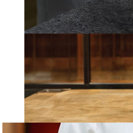
炭火服务
"盛焰"重新定义桌边互动体验。标志性的炭火桌边
与感官交织的难忘美食盛宴。
特別推介
加州醇酿巡礼
侍酒师臻选三款来自加州纳帕谷名庄的赤霞珠佳酿
了解更多