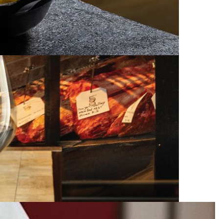
鲜，炙热火光、烟香四溢，滋滋作响，带来一场味觉