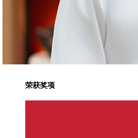
总厨​​
余立期
总厨余立期拥有逾二十年经验，精准融合东西方料理艺术。来自
格的中法融合风格。秉持真挚初心，以上乘食材创造难忘的味
荣获奖项