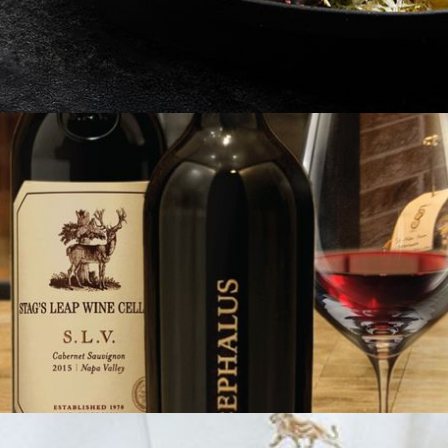
服务，完美呈现现场炙烧的魅力。主厨在炭火上即席烹调顶级海
。亲临细品感受加州逾百年的酿酒传奇风采。