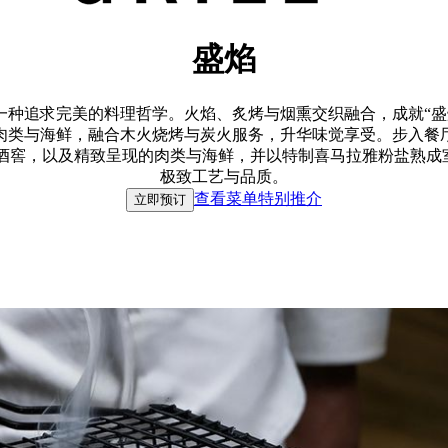
盛焰
是一种追求完美的料理哲学。火焰、炙烤与烟熏交织融合，成就“盛
肉类与海鲜，融合木火烧烤与炭火服务，升华味觉享受。步入餐
标的酒窖，以及精致呈现的肉类与海鲜，并以特制喜马拉雅粉盐熟
极致工艺与品质。
查看菜单
特别推介
立即预订
至 晚上11时