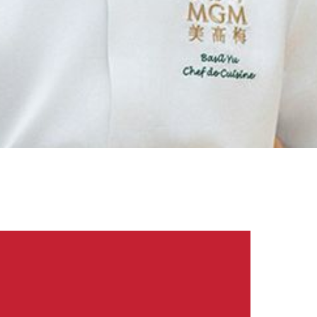
香港，于加拿大蓝带学院精修法式烹饪，职业生涯遍及米芝莲星级餐
觉盛宴。