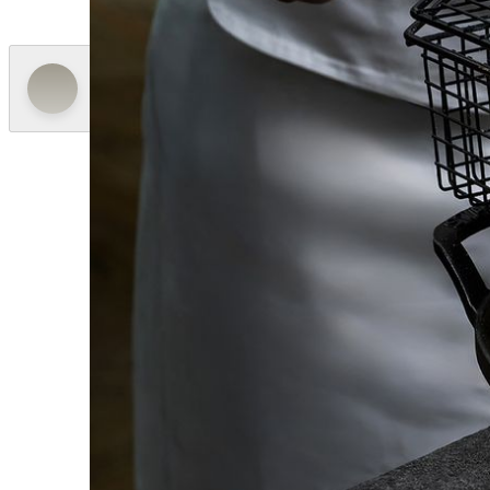
美狮美高梅 澳门路氹体育馆大马路
(853) 8806 2318
餐饮概念
在美狮美高梅开启顶级美馔之旅
炙烤屋
宾客可依个人喜好品尝顶级肉类与时令海鲜，享受
烧，激发天然鲜味，旨味倍增，完美演绎炭火料理
Bar 58
Bar 58 为品味生活揭开序幕，匠心呈献精选新
铁板烧吧台享用完美飨宴后的余韵延伸，“Bar 58