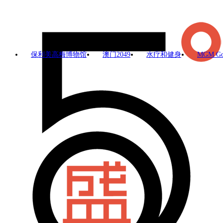
保利美高梅博物馆
澳门2049
水疗和健身
MGM G