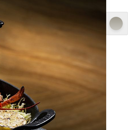
层焦香馥郁，内里锁住丰盈肉汁。精选海鲜经炭火炙
格与技艺的交融。无论是餐前或是经典扒房、烧烤或是