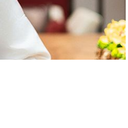
厅Amber、ÉPURE及北京璞瑄酒店左岸餐厅，淬炼独具一