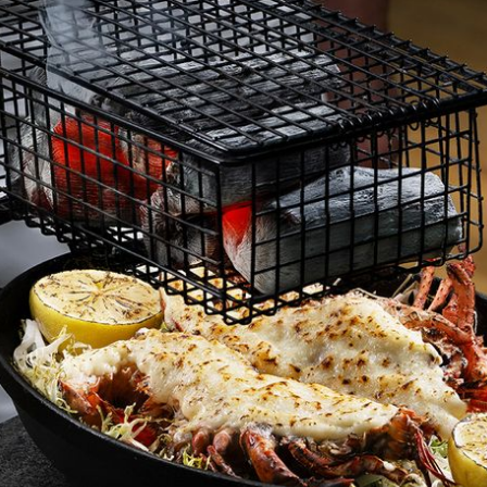
量身定制的极致盛宴。肉品以荔枝木与日本备长炭精确炙烧，外
的极致风华。
旧世界的佳酿，或餐厅各款特调鸡尾酒均任君选择，每一杯皆是风
”都是私密對話與自在沉醉的理想所在。