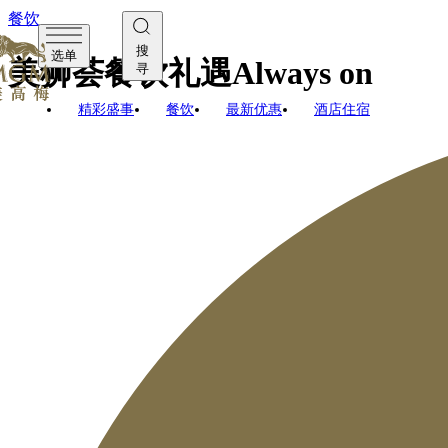
餐饮
搜
选单
美狮荟餐饮礼遇Always on
寻
精彩盛事
餐饮
最新优惠
酒店住宿