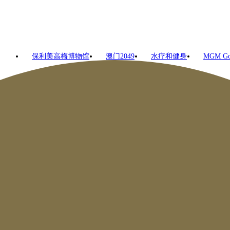
保利美高梅博物馆
澳门2049
水疗和健身
MGM G