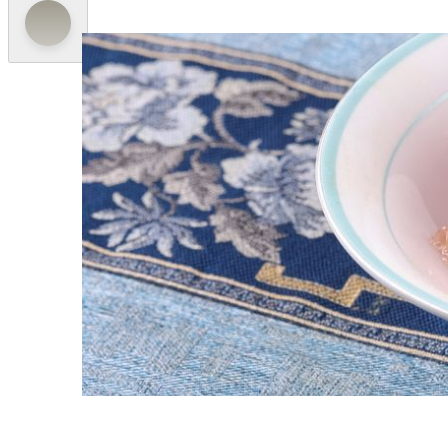
スペシャルメニュー
Loving Summer
「Square Eight」は、陸地と大海からの厳
ソースの半熟卵炒め」、大胆なスパイスと痺れる
余韻の残る一品が揃っています。「中国黄皮と香り
涼を取りながら味わいを満喫できます。
メニュー