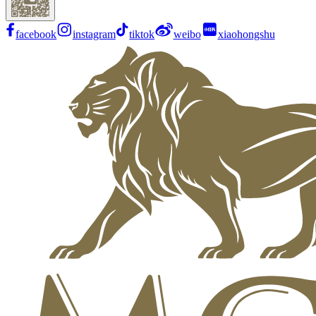
facebook
instagram
tiktok
weibo
xiaohongshu