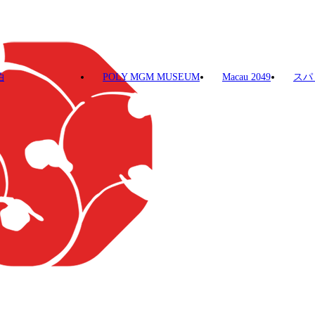
泊
POLY MGM MUSEUM
Macau 2049
スパ