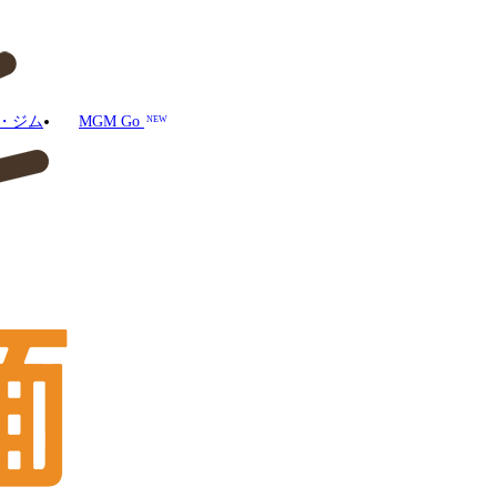
・ジム
MGM Go
NEW