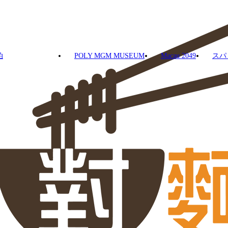
泊
POLY MGM MUSEUM
Macau 2049
スパ