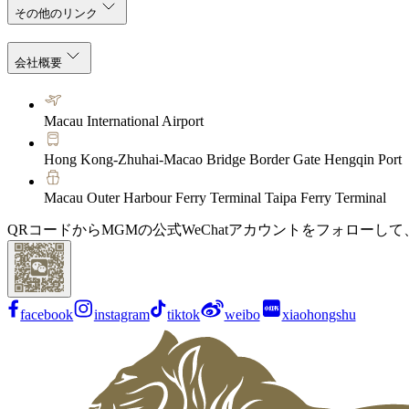
その他のリンク
会社概要
Macau International Airport
Hong Kong-Zhuhai-Macao Bridge Border Gate Hengqin Port
Macau Outer Harbour Ferry Terminal Taipa Ferry Terminal
QRコードからMGMの公式WeChatアカウントをフォローし
facebook
instagram
tiktok
weibo
xiaohongshu