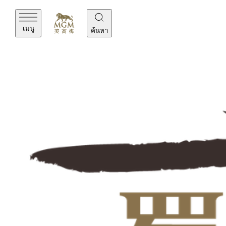
เมนู
ค้นหา