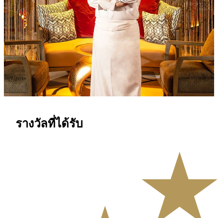
รองหัวหน้าเชฟบริหาร Yang Dengquan ผู้สืบทอดรุ่นที่สองของ
อาหารคฤหาสน์เฉิงตูแบบดั้งเดิม รับหน้าที่บริหารครัวที่ Five
Foot Road ตั้งแต่เปิดทำการ ด้วยประสบการณ์การทำอาหาร
มากว่า 40 ปี เชฟ Yang นำความประณีตของอาหารเสฉวนมาสู่
มาเก๊าด้วยความจริงใจ พร้อมถ่ายทอดเทคนิคการทำอาหาร
ทักษะการใช้มีด และการปรุงรสอันโดดเด่นของเขา
รางวัลที่ได้รับ