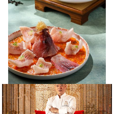
เชฟรองผู้บริหาร Yang Dengquan นำเสนอขิงตามฤดูกาล
ที่คัดสรรมาอย่างดี ผสานกับวัตถุดิบชั้นเลิศจากทั้งบนบก
และในทะเล รังสรรค์เมนูฤดูร้อนที่เน้นความสมดุลและ
สุขภาพที่ดี ไฮไลท์ได้แก่ “หูหมูสไลซ์หมักขิงดองและก๊ง
ฉ่ายดองในซอสพริก” หูหมูฝานบางๆเพิ่มรสด้วยขิงและ
ซอสโฮมเมด ให้รสชาติเผ็ดร้อนและกระตุ้นความอยาก
อาหาร และ“ปลาเก๋าจุดสไลซ์กับขิงดองและซอสพริก”
ปลาเก๋านึ่งราดด้วยซอสน้ำมันขิง ถั่วพุ่มดองและพริก ให้
ความเผ็ดสดใสและเป็นชั้น สะท้อนถึงรสชาติอาหาร
เสฉวนในฤดูร้อนได้อย่างถ่องแท้
เมนู
ผู้ช่วยหัวหน้าเชฟบริหารแห่ง MGM COTAI
หยาง เติงเฉวียน