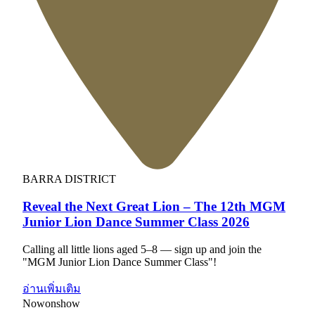
BARRA DISTRICT
Reveal the Next Great Lion – The 12th MGM
Junior Lion Dance Summer Class 2026
Calling all little lions aged 5–8 — sign up and join the
"MGM Junior Lion Dance Summer Class"!
อ่านเพิ่มเติม
Now
on
show