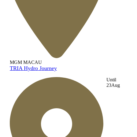
MGM MACAU
TRIA Hydro Journey
Until
23
Aug