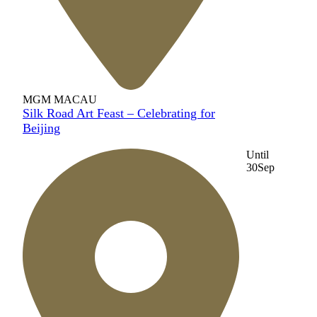
MGM MACAU
Silk Road Art Feast – Celebrating for
Beijing
Until
30
Sep