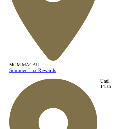
MGM MACAU
Summer Lux Rewards
Until
14
Jan