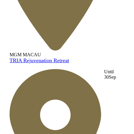
MGM MACAU
TRIA Rejuvenation Retreat
Until
30
Sep