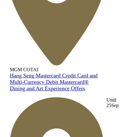
MGM COTAI
Hang Seng Mastercard Credit Card and
Multi-Currency Debit Mastercard®
Dining and Art Experience Offers
Until
25
Sep