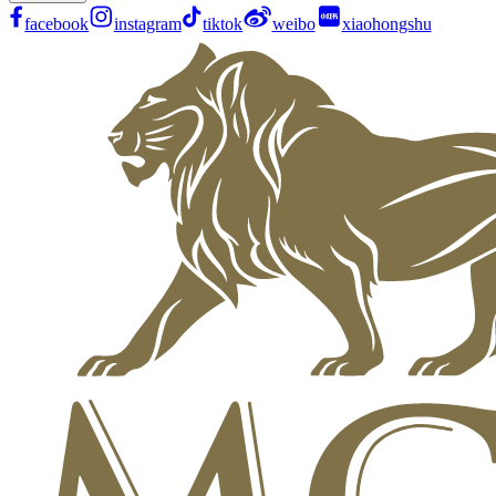
facebook
instagram
tiktok
weibo
xiaohongshu