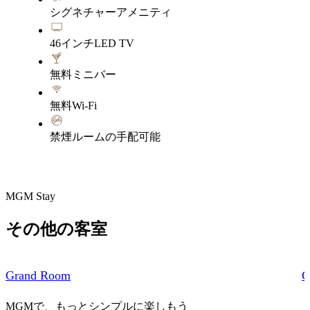
シグネチャーアメニティ
46インチLED TV
無料ミニバー
無料Wi-Fi
禁煙ルームの手配可能
MGM Stay
その他の客室
Grand Room
G
MGMで、もっとシンプルに楽しもう