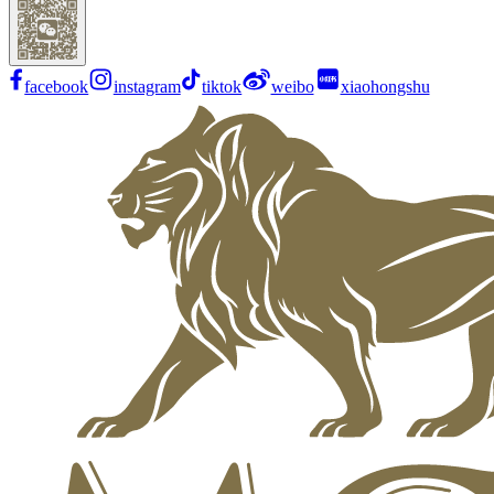
facebook
instagram
tiktok
weibo
xiaohongshu