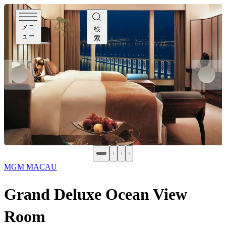
メニ
検
ュー
索
MGM MACAU
Grand Deluxe Ocean View
Room