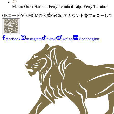
Macau Outer Harbour Ferry Terminal Taipa Ferry Terminal
QRコードからMGMの公式WeChatアカウントをフォローし
facebook
instagram
tiktok
weibo
xiaohongshu