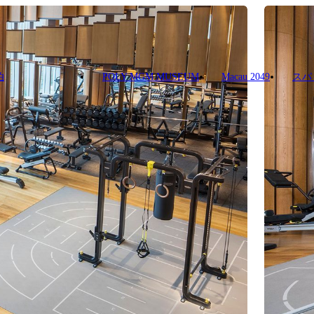
泊
POLY MGM MUSEUM
Macau 2049
スパ