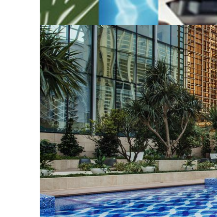
クラススケジュール
その他の施設
スパ・ジム
TRIA
MGM COTAIのTRIAは、昔ながらの癒しと
「Tr3ia Experience」をはじめ、「ラ
間で気分をリセットできるメニューまで、その日
ギーをチャージしてみませんか。
もっと読みます
Pool