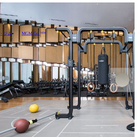
・ジム
MGM Go
NEW