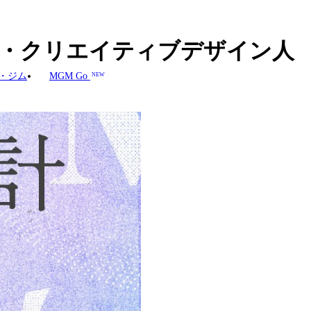
文化・クリエイティブデザイン人
・ジム
MGM Go
NEW
ブデザイン人材育成」は、海上シル
文化交流の拠点として位置づけ
、「理論＋フィールドスタデ
マカオで実施され、Poly
野を備えた学際的人材の育成