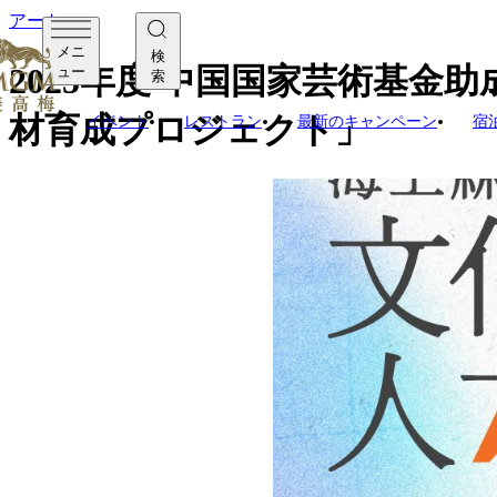
アート
メニ
検
2025年度 中国国家芸術基
ュー
索
材育成プロジェクト」
イベント
レストラン
最新のキャンペーン
宿
MGMが主催する、2025年度
クロードに関わる文化史の研究
ることを目的としています。
全国から選抜された30名の
ィ＋デザイン実践」を統合し
MGM Museumが中核と
シルクロードの美学から文
を目指します。