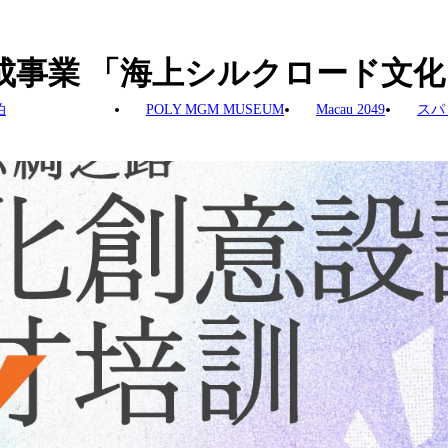
金助成事業 「海上シルクロード
泊
POLY MGM MUSEUM
Macau 2049
スパ
 国家芸術基金支援プロジェクト「海上シルクロード文化・クリエイティ
と革新的な活用（創造的転換）を促進し、人材育成とともに、マカオを
参加者が、30名を超える専門家からなる充実した講師陣のもと
たプログラムで学びます。講義と現地研修は北京・泉州・広州・
なる研修拠点を担います。
化遺産とイノベーションまで幅広いテーマを網羅し、国際的視