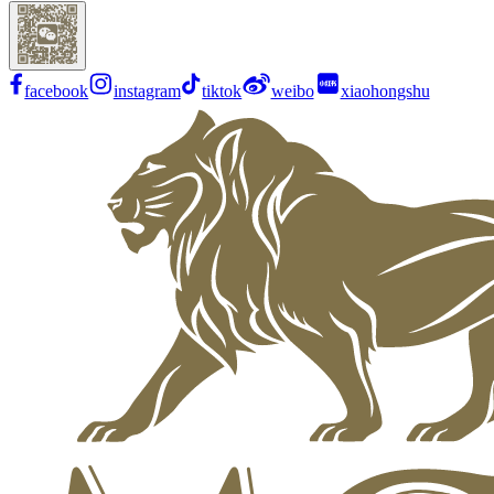
facebook
instagram
tiktok
weibo
xiaohongshu