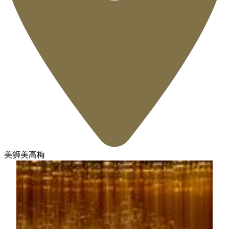
美狮美高梅
装置的原型出自张艺谋导演在澳门的首次驻场演出《澳
门 2049》，历经一年时间设计、打磨而成。美狮造型
上吸收了中国高古玉、古埃及雕刻、像素美学等古今中
外的文化养分，通体由3,988块金砖组成，通过控制系
统应用、数据编程实现序列矩阵式物理翻转及动态图形