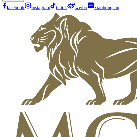
facebook
instagram
tiktok
weibo
xiaohongshu