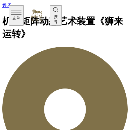
娱乐
搜
选单
机械矩阵动态艺术装置《狮来
寻
运转》