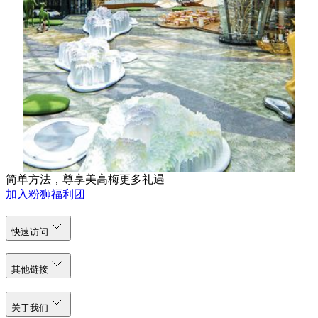
室内花园"自然之艺"（Nature’s Art），种植了超过
100,000 棵来自澳门本土、中国大陆及18个不同国家的
植物共超过2,000种，从常见到稀有的品种，带来多个
已绝种的品种，包罗万有，让您可驻足其中，感受当中
震撼。室内景观设计灵感源自大自然的风光，亦似大自
然一样不断更新、演化。透过植物、园艺、设计等媒
介，自然之艺将带您进入揉合历史、文化和艺术的崭新
体验。「自然之艺」由鸣筑景观设计，以东、南、西、
北四个方向为分野，融合世界各地原生植物的不同质感
与色彩，令您置身前所未见的世界。
简单方法，尊享美高梅更多礼遇
加入粉狮福利团
快速访问
其他链接
关于我们