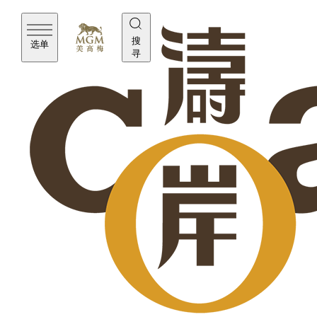
搜
选单
寻