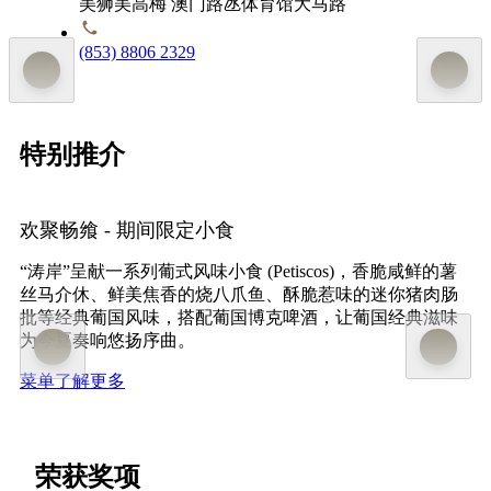
美狮美高梅 澳门路氹体育馆大马路
(853) 8806 2329
特别推介
欢聚畅飨 - 期间限定小食
“涛岸”呈献一系列葡式风味小食 (Petiscos)，香脆咸鲜的薯
丝马介休、鲜美焦香的烧八爪鱼、酥脆惹味的迷你猪肉肠
批等经典葡国风味，搭配葡国博克啤酒，让葡国经典滋味
为今夏奏响悠扬序曲。
菜单
了解更多
荣获奖项