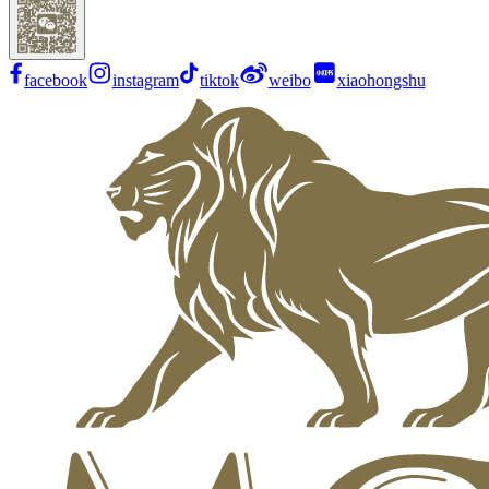
facebook
instagram
tiktok
weibo
xiaohongshu