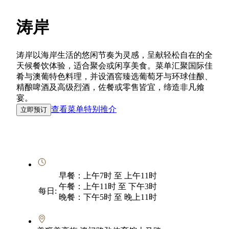
涛岸
涛岸以海岸生活的悠闲节奏为灵感，呈献轻松自在的全
天候餐饮体验，适合聚会或闲享美食。菜单汇聚国际佳
肴与澳葡特色料理，并设酒窖臻选葡萄牙与环球佳酿、
精酿啤酒及高级烈酒，佐餐或零售皆宜，缔造非凡飨
宴。
查看菜单
特别推介
立即预订
早餐：上午7时 至 上午11时
午餐：上午11时 至 下午3时
每日:
晚餐：下午5时 至 晚上11时