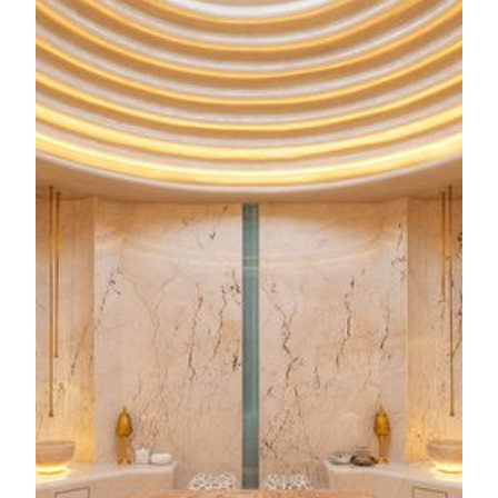
TRIA Hydro Journey
지금부터 9월 30일까지, MOP 1,500으로 즐길 수 있는 5
시간 올인클루시브 스파 프로그램을 만나보세요. 몸과
마음, 영혼을 온전히 재충전하는 변화의 웰니스 여정이
시작됩니다. 이번 패키지에는 마카오 유일의 “TRIA 아
쿠아틱 플로우(TRIA AQUATIC FLOW)” 트리트먼트를
비롯하여, 홍콩 및 마카오 최초 몰입형 “익스피리언스
풀(EXPERIENCE POOL)”, 북유럽 감성의 “스노우플레
이크 룸(SNOWFLAKE ROOM)”, 그리고 생기를 되찾아
주는 “비탈리티 풀(VITALITY POOL)” 이용 혜택이 모
두 포함됩니다.
KNOW MORE
TRIA Rejuvenation Retreat
9월 30일까지 마카오 최대 규모의 하맘에서 MOP1,980