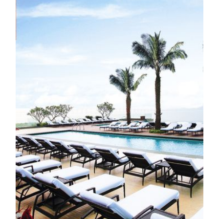
기타 시설
스파&피트니스 센터
피트니스 센터
TRIA에는 프리미엄 트레이닝 설비와 다양한 클래스가
갖춰진 최첨단 피트니스 센터가 마련되어 있습니다. 엔
듀런스 트레이닝부터 바디 스컬프팅까지 세션별 목표
에 맞춰 구성되며, 활력을 북돋우고 코어를 강화해 균형
잡힌 라이프스타일을 지속할 수 있도록 설계되었습니
다.
더 알아보기
수영장
바다와 하늘이 맞닿는 수평선에서 완벽한 휴식을 누려
보세요. 인피니티 풀에서 여유롭게 수영을 즐기고, 남중