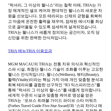
"럭셔리, 그 이상의 웰니스"라는 철학 아래, TRIA는 가
장 체계적인 셀프 케어와 현대적인 웰니스의 새로운 차
원을 선보입니다. 모든 테라피는 신체의 균형을 회복하
고 마음에 온전한 활력을 채우며, 잠재된 에너지를 최상
으로 끌어올릴 수 있도록 섬세하게 설계되었습니다.
TRIA는 웰니스가 새롭게 정의되는 공간이자, 오직 당
신만을 위한 완벽한 안식처입니다.
TRIA 메뉴
TRIA 이용요금
MGM MACAU의 TRIA는 전통 치유 의식과 혁신적인
스파 시설, 최첨단 웰니스 기술이 조화를 이루는 고요한
웰니스 안식처입니다. 웰니스(Wellness), 뷰티(Beauty),
활력(Vitality)이라는 핵심 가치 아래 개인 맞춤형 분석과
회복 테라피를 결합한 선구적인 “R3 익스피리언스”를
통해 "럭셔리 그 이상의 웰니스"를 새롭게 정의합니다.
세계적 수준의 시설과 맞춤형 케어로 명성을 얻은
TRIA는 ‘포브스 트래블 가이드 파이브 스타 어워즈
(Forbes Travel Guide Five-Star Award)'와 ‘스파 차이나 매
거진’의 다수 수상 등 권위 있는 상을 휩쓸며, 진정한 회