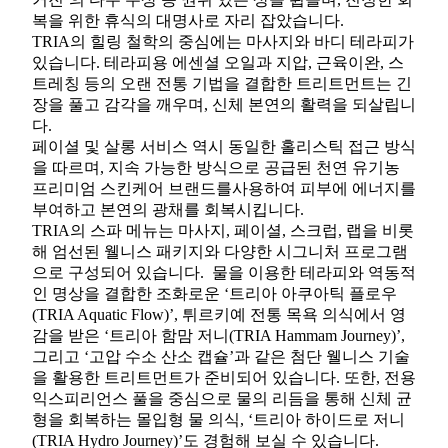
복을 위한 휴식의 대명사로 자리 잡았습니다.
TRIA의 힐링 철학의 중심에는 마사지와 바디 테라피가
있습니다. 테라피용 에센셜 오일과 지압, 근육이완, 스
트레칭 등의 오랜 전통 기법을 결합한 트리트먼트는 긴
장을 풀고 감각을 깨우며, 신체 본연의 활력을 되살립니
다.
페이셜 및 살롱 서비스 역시 동일한 홀리스틱 접근 방식
을 따르며, 지속 가능한 방식으로 공급된 천연 유기농
프리미엄 스킨케어 브랜드를사용하여 피부에 에너지를
부여하고 본연의 광채를 회복시킵니다.
TRIA의 스파 메뉴는 마사지, 페이셜, 스크럽, 랩을 비롯
해 엄선된 웰니스 패키지와 다양한 시그니처 프로그램
으로 구성되어 있습니다. 물을 이용한 테라피와 역동적
인 명상을 결합한 조화로운 ‘트리아 아쿠아틱 플로우
(TRIA Aquatic Flow)’, 튀르키예 전통 목욕 의식에서 영
감을 받은 ‘트리아 함맘 저니(TRIA Hammam Journey)’,
그리고 ‘고압 수소 산소 캡슐’과 같은 첨단 웰니스 기술
을 활용한 트리트먼트가 준비되어 있습니다. 또한, 전용
익스피리언스 풀을 중심으로 물의 리듬을 통해 신체 균
형을 회복하는 몰입형 물 의식, ‘트리아 하이드로 저니
(TRIA Hydro Journey)’도 경험해 보실 수 있습니다.