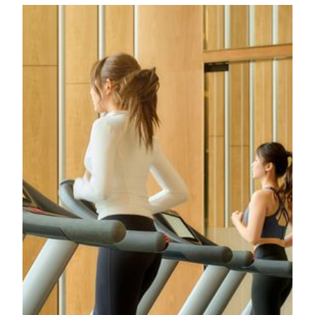
기타 시설
스파&피트니스 센터
TRIA
MGM MACAU의 TRIA는 전통적 휴식과 모던 웰니스
가 어우러진 도심 속 안식처입니다. 다수의 수상 경력과
우아한 시설을 바탕으로, ‘럭셔리를 넘어서는 웰니
스’라는 브랜드 철학을 ‘R3 Experience’로 구현합니다. 5
성급 트리트먼트부터 빠른 효과를 위한 스피드 테라피
까지, 모든 프로그램은 신체의 균형을 회복하고 마음을
재충전하며 에너지를 끌어올리도록 세심하게 설계되었
습니다. 개인의 컨디션과 시간에 맞춘 맞춤 케어로 한
단계 깊은 웰니스 여정을 완성합니다.
더 알아보기
피트니스 센터