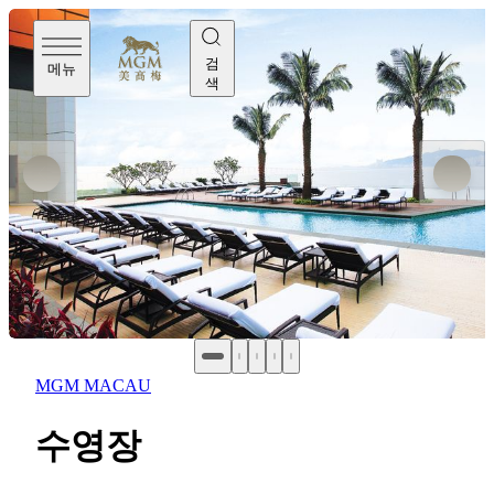
검
메뉴
색
MGM MACAU
수영장