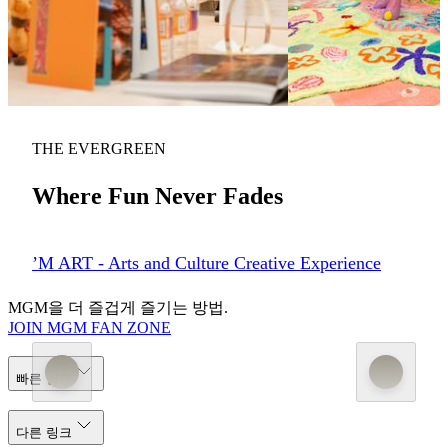
MGM MACAU
MGM COTAI
MGM Arts & Culture Docent Training
Echo the Wind Wander
Program
Now
on
show
Now
on
show
THE EVERGREEN
Where Fun Never Fades
’M ART - Arts and Culture Creative Experience
MGM을 더 즐겁게 즐기는 방법.
JOIN MGM FAN ZONE
빠른 실행
다른 링크