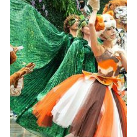
질 끝에 탄생한 이 “사자”는 고대 중국의 옥 공예, 이집
트 조각상, 그리고 현대의 픽셀 미학 등 전 세계의 다양
한 문화적 요소를 미세한 부분까지 섬세하게 융합해 낸
결과물입니다. 3,988개의 ‘골드 브릭’ 픽셀로 구성되어
있으며, 첨단 제어 시스템과 데이터 프로그래밍을 통해
각 픽셀이 유기적으로 뒤집히는 정교한 기계적 움직임
(Mechanical Flipping)을 구현합니다.
더 알아보기
Garden Wonderland at Spectacle
An enchanting forest hidden inside the hotel awakens four
times a day. As the music begins, the bustling Spectacle at
MGM COTAI is no longer a static indoor space. Dainty
fairies and magical creatures emerge from the crowd and
dance gracefully, as the “Garden Wonderland” celebration
unfolds, transforming the entire space into an enchanted
fairytale forest. Look up and you’ll see adorable polka-
dotted ladybugs, the luminous guardians of luck, flying