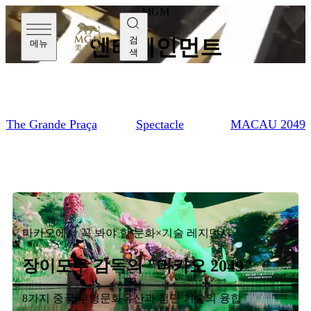
MGM
검
엔터테인먼트
메뉴
색
The Grande Praça
Spectacle
MACAU 2049
마카오에서 꼭 봐야 할 문화×기술 레지던시
장이모우 감독의 "마카오 2049"
8가지 중국 무형문화유산과 첨단 기술의 융합