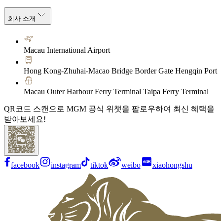
회사 소개
Macau International Airport
Hong Kong-Zhuhai-Macao Bridge Border Gate Hengqin Port
Macau Outer Harbour Ferry Terminal Taipa Ferry Terminal
QR코드 스캔으로 MGM 공식 위챗을 팔로우하여 최신 혜택을
받아보세요!
facebook
instagram
tiktok
weibo
xiaohongshu