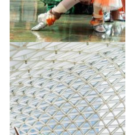
through the air and joining the vibrant fair. Towards the
finale, mysterious fairies arise from deep within the forest,
bringing the festivities to their peak. As for where they are
hiding, come and discover it for yourself!
더 알아보기
최고의 엔터테인먼트
월드클래스 어메니티
The Grande Praça
MGM MACAU의 중심에 자리한 [Grande Praça]는 유럽
고전풍의 세련된 디자인과 마카오의 포르투갈 문화유
산이 어우러져, 이곳만의 품격 있는 분위기를 선사합니
다. 또한 [Grande Praça]는 미식과 엔터테인먼트, 연회와
컨퍼런스, 쇼핑, 그리고 포브스 파이브스타를 수상한 럭
셔리 리조트를 비롯한 MGM MACAU의 대표 시설들을