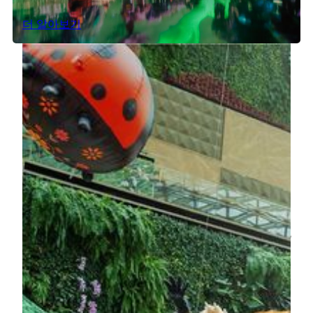
더 알아보기
Museum Encounter - The Tang Story
POLY MGM MUSEUM에 들어서는 순간, 단순한 역사
관람을 넘어 찬란했던 당나라의 전설 속으로 걸어 들어
가는 시간 여행이 시작됩니다.
더 알아보기
매커니컬 플리핑 매트릭스 키네틱 아
트 인스톨레이션
이 설치 작품의 원형은 레지던시 공연 Macau 2049으로
부터 탄생했습니다. 약 1년에 걸친 정교한 설계와 다듬