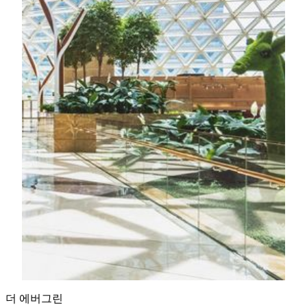
하나로 연결하는 센트럴 스퀘어 입니다.
더 알아보기
The Spectacle
The Spectacle은 세계 최대 규모의 '세계 최대 규모의 자
유 지지(자립식) 그리드셀 유리 지붕'으로 기네스 세계
기록을 보유하고 있으며, 마카오 최초로 건축과 구조 양
부문에서 수상하는 쾌거를 이루었습니다. 이 아름다운
아트리움은 MGM COTAI의 중심부로, 호텔 로비와 리
테일, 다이닝 공간을 직접적으로 연결하며 멀티센서리
경험을 선사합니다. Nature’s Art는 10만 그루 이상의 식
물들이 조화를 이루는 실내 정원으로 지속 가능성을 고
려해 세심하게 설계된 공간입니다. 자연과 기술이 어우
러져 생동감 넘치고 몰입감 있는 분위기를 만들어 냅니
다.
더 알아보기
더 에버그린