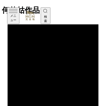
何仙姑作品
メニ
検
ュー
索