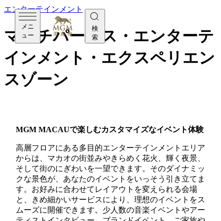
エンターテインメント
メニ
検
マルチパーパス・エンターテ
ュー
索
インメント・エクスペリエン
スゾーン
MGM MACAUで楽しむカスタマイズなイベント体験
高層フロアにある多目的エンターテインメントエリア
からは、マカオの街並みやきらめく花火、輝く夜景、
そして街のにぎわいを一望できます。そのダイナミッ
クな景色が、あなたのイベントをいっそう引き立てま
す。お好みに合わせてレイアウトを変えられる会場
と、きめ細かいサービスにより、理想のイベントをス
ムーズに開催できます。少人数の音楽イベントやアー
ティストインタビュー、ブランドイベント、ご家族や