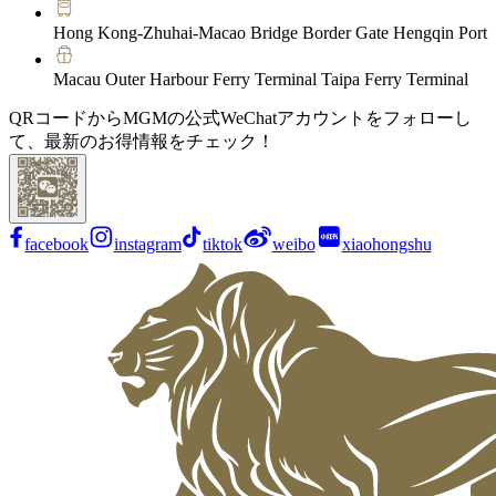
Hong Kong-Zhuhai-Macao Bridge Border Gate Hengqin Port
Macau Outer Harbour Ferry Terminal Taipa Ferry Terminal
QRコードからMGMの公式WeChatアカウントをフォローし
て、最新のお得情報をチェック！
facebook
instagram
tiktok
weibo
xiaohongshu