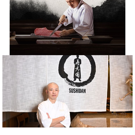
江戶前壽司昇華級菜單
料理長上野真人以「黃金比率」匠心呈獻昇華版的江戶
前壽司體驗，包括午市限定的豪華海鮮丼飯，以及精選
頂級食材的全新廚師發辦壽司套餐，為饗客帶來晝夜不
同的席前體驗。
料理長
上野真人
料理長上野真人擁有近20年日式料理經驗，師承東京高級鮨店
Hakkoku掌舵人佐藤博之，其料理哲學融合傳統匠人精神與革
新，並以匠心雕琢每貫壽司的「黃金比率」，兼顧米粒空氣感
與味覺平衡，在澳門呈獻別具一格的席前壽司體驗。