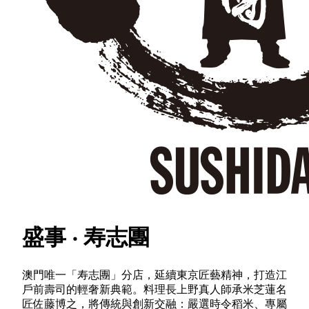
盛事 ‧ 寿志團
澳門唯一「寿志團」分店，延續東京匠藝精神，打造江
戶前壽司的輕奢新典範。料理長上野真人師承米芝蓮名
匠佐藤博之，將傳統與創新交融：嚴選時令稻米、專屬