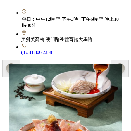
每日：中午12時 至 下午3時 | 下午6時 至 晚上10
時30分
美獅美高梅 澳門路氹體育館大馬路
(853) 8806 2358
特別推介
夏日蓮香
「蜀道」行政副總廚楊登全以當季養生食材仔薑與海陸
珍味入饌，以精湛手藝呈獻多款健脾祛濕的限定夏日菜
品。「仔薑紅油燈影耳片」的黑毛豬耳片薄如燈影，以
鮮嫩仔薑入饌，佐以秘製醬汁，麻辣開胃；「自貢仔薑