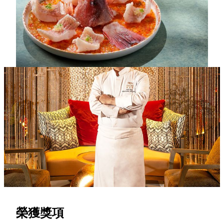
跳水東星斑」清蒸鮮活東星斑鎖鮮，再融合仔薑油、泡
豇豆、泡椒等炒製的醬汁，鮮辣層次分明，盡顯夏日川
味的精髓所在。
菜單
美獅美高梅行政副總廚
楊登全
行政副總廚楊登全是老成都官府菜第二代傳人，他自餐廳創立
以來一手開創了蜀道的烹飪理念與絕佳口碑。憑逾四十年川菜
造詣，他以超卓刀功，絕妙調味和對火候的純熟把控，展示四
川菜最精準的一面，將最正宗及細膩的味道帶到澳門。
榮獲獎項