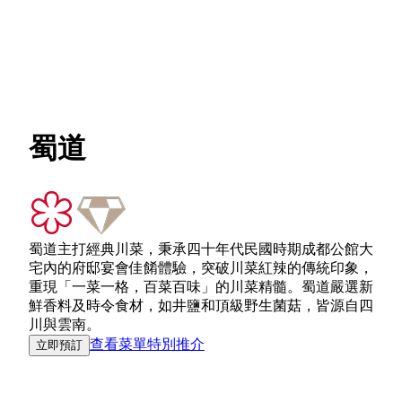
蜀道
蜀道主打經典川菜，秉承四十年代民國時期成都公館大
宅內的府邸宴會佳餚體驗，突破川菜紅辣的傳統印象，
重現「一菜一格，百菜百味」的川菜精髓。蜀道嚴選新
鮮香料及時令食材，如井鹽和頂級野生菌菇，皆源自四
川與雲南。
查看菜單
特別推介
立即預訂