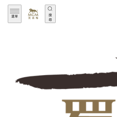
搜
選單
尋