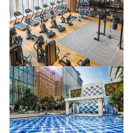
健身房位于"禅潺"水疗中心内，设有多项先进健身器材
和Omnia功能训练器材，用作改善心脏功能训练与力度
锻炼。设有专业有氧舞蹈教室，为宾客提供理想的热身
与伸展空间，助您提升训练效果与运动表现。此外，健
身中心提供健康评估服务与专业训练建议，并由通晓多
语言、经验丰富的私人教练量身打造个人化课程。
了解更多
美狮美高梅
游泳池
坐落于静谧绿意之中的优雅花园，是"禅潺"为您精心打
造的身心疗愈绿洲。无论漫步于幽静园景，或徜徉于宽
敞泳池之中，皆可感受自然与宁静交织的疗愈氛围。池
畔设有舒适按摩池，温润水流释放深层压力，让每一次
呼吸都回归纯粹与平衡。