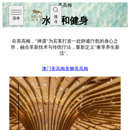
美高梅
搜
水疗和健身
选单
寻
在美高梅，"禅潺"为宾客打造一处静谧疗愈的身心之
所，融合革新技术与传统疗法，重新定义"奢享养生新
活"。
澳门美高梅
美狮美高梅
美狮美高梅
禅潺
美狮美高梅的"禅潺"水疗中心是结合传统疗愈智慧与现
代高效养生的静谧之所，将"养生、魅力、活力"三大核
心概念融入各式疗程中，呈献超越奢华的全方位康养体