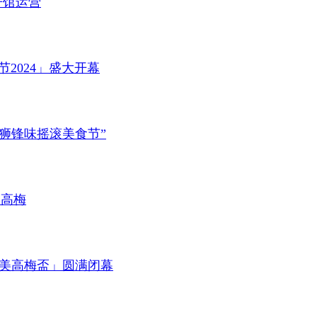
式开馆运营
节2024」盛大开幕
“美狮锋味摇滚美食节”
美高梅
 — 美高梅盃」圆满闭幕