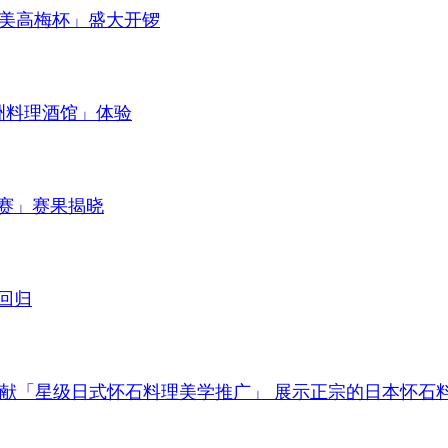
 — 美高梅杯」盛大开锣
亚洲料理酒馆」体验
比赛」赛果揭晓
大回归
献「星级日式怀石料理美学推广」 展示正宗的日本怀石