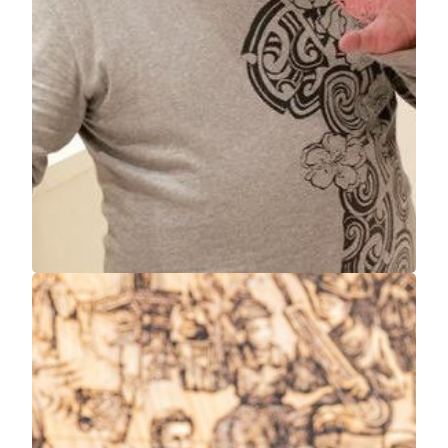
美狮美高梅
单峰骆驼及广西游记
洪易