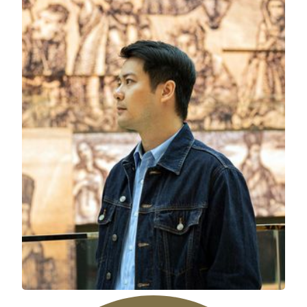
美狮美高梅
1557 · 克拉克船
霍凯盛