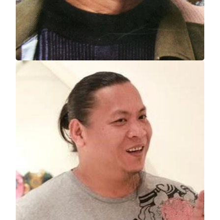
美狮美高梅
福禄
黄冠余