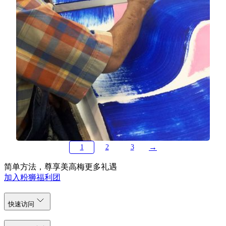
美狮美高梅
光之跃动 2016
萧勤
→
1
2
3
简单方法，尊享美高梅更多礼遇
加入粉狮福利团
快速访问