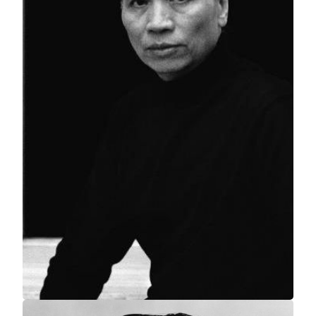
美狮美高梅
西风残照汉家陵阙
刘丹