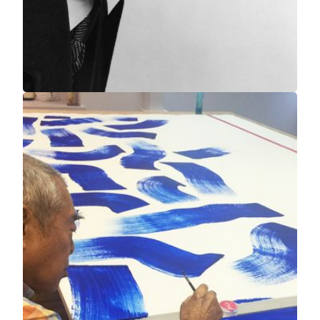
澳门美高梅
达利的舞者
萨尔瓦多‧达利