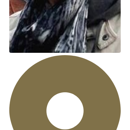
美狮美高梅
平衡的寓言-1
鸿韦