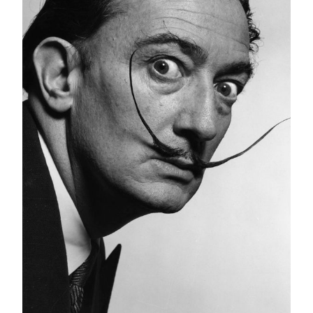
澳门美高梅
爱丽丝梦游仙境