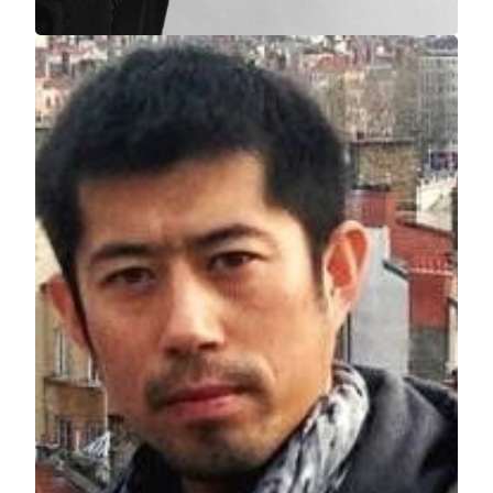
萨尔瓦多‧达利