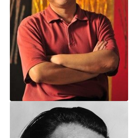
美狮美高梅
天界金霞
苏星