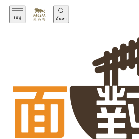
เมนู
ค้นหา