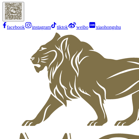
facebook
instagram
tiktok
weibo
xiaohongshu