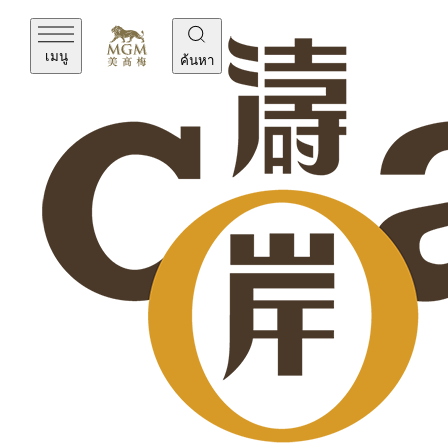
เมนู
ค้นหา