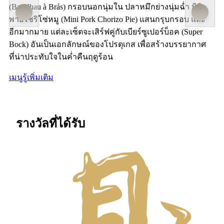
(Bacalhau à Brás) กรอบนอกนุ่มใน ปลาหมึกย่างนุ่มฉ่ำ มินิ
พายโชริโซ่หมู (Mini Pork Chorizo Pie) แสนกรุบกรอบ และ
อีกมากมาย แต่ละเซ็ตจะเสิร์ฟคู่กับเบียร์ซูเปอร์บ็อค (Super
Bock) อันเป็นเอกลักษณ์ของโปรตุเกส เพื่อสร้างบรรยากาศ
ที่น่าประทับใจในค่ำคืนฤดูร้อน
เมนู
รู้เพิ่มเติม
รางวัลที่ได้รับ