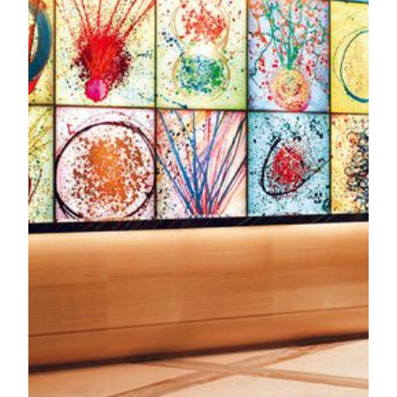
เพาะผู้นำทางวัฒนธรรมในอนาคต โดยมีนักเรียนกว่า
พันคนที่ได้รับการฝึกอบรมให้ถ่ายทอดความงดงามของ
ศิลปะ
รู้เพิ่มเติม
MGM ค้นพบศิลปะ
เริ่มต้นการเดินทางสู่โลกแห่งศิลปะของ MGM ตั้งแต่
วินาทีแรกที่คุณก้าวเข้ามา คอลเลกชันของประธาน
กรรมการนำเสนอผลงานศิลปะอันน่าหลงใหลที่ผสาน
กลมกลืนเข้ากับพื้นที่สาธารณะอย่างไร้รอยต่อ ค้นพบ
พรมหลวงแห่งราชวงศ์ชิง ภาพวาดและประติมากรรม
โดยปรมาจารย์ชาวเอเชียและศิลปินตะวันตกผู้มีชื่อเสียง
ตลอดจนผลงานศิลปะดิจิทัลอันน่าทึ่ง MGM มุ่งมั่นที่จะ
เชื่อมโยงตะวันออกและตะวันตก นำโลกมาสู่จีน และนำ
จีนไปสู่โลกด้วยความภาคภูมิใจในเอกลักษณ์ทาง
วัฒนธรรมอันโดดเด่น