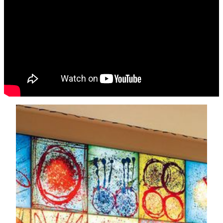
สำรวจศิลปะใน MGM
ทัวร์ศิลปะและการพัฒนาไกด์ศิลปะ
ร่วมค้นพบเรื่องราวเบื้องหลังคอลเลกชั่นศิลปะของ MGM
ผ่านทัวร์นำชมที่ออกแบบมาสำหรับโรงเรียน ชุมชน และ
บุคคลทั่วไป โครงการอบรมไกด์ศิลปะของเรายังช่วยบ่ม