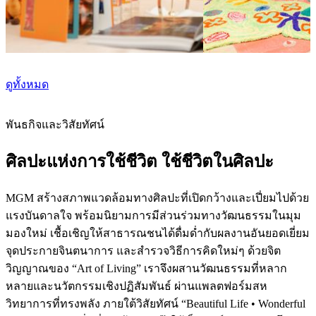
MGM Arts & Culture Docent Training
Echo the Wind Wander
Program
Now
on
show
Now
on
show
ดูทั้งหมด
พันธกิจและวิสัยทัศน์
ศิลปะแห่งการใช้ชีวิต ใช้ชีวิตในศิลปะ
MGM สร้างสภาพแวดล้อมทางศิลปะที่เปิดกว้างและเปี่ยมไปด้วย
แรงบันดาลใจ พร้อมนิยามการมีส่วนร่วมทางวัฒนธรรมในมุม
มองใหม่ เชื้อเชิญให้สาธารณชนได้ดื่มด่ำกับผลงานอันยอดเยี่ยม
จุดประกายจินตนาการ และสำรวจวิธีการคิดใหม่ๆ ด้วยจิต
วิญญาณของ “Art of Living” เราจึงผสานวัฒนธรรมที่หลาก
หลายและนวัตกรรมเชิงปฏิสัมพันธ์ ผ่านแพลตฟอร์มสห
วิทยาการที่ทรงพลัง ภายใต้วิสัยทัศน์ “Beautiful Life • Wonderful