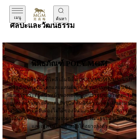
MGM
เมนู
ค้นหา
ศิลปะและวัฒนธรรม
พิพิธภัณฑ์ POLY MGM
ก้าวเข้าสู่พิพิธภัณฑ์โพลี เอ็มจีเอ็ม (POLY MGM MUSEUM)
พิพิธภัณฑ์ระดับโลกและแลนด์มาร์กด้านการท่องเที่ยวเชิง
วัฒนธรรมระดับแนวหน้าของเอเชีย จุดบรรจบของโลกตะวัน
ออกและตะวันตก อดีตและปัจจุบัน สัมผัสความงดงามของมรดก
ทางวัฒนธรรมที่จับต้องไม่ได้ของจีน และออกเดินทางสู่การเดิน
ทางอันหลากหลายที่ผสานรวมประเพณี วัฒนธรรม นวัตกรรม
และเทคโนโลยีล้ำสมัยได้อย่างลงตัว