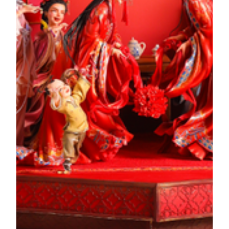
เจิ้ง กวนอิง (ค.ศ. 1842–1921) เกิดที่เซียงซาน มณฑล
กวางตุ้ง ท่านได้รับการศึกษาในมาเก๊าก่อนจะย้ายไป
ทำงานที่เซี่ยงไฮ้ เมื่อกลับมาที่มาเก๊า เขาอุทิศตนเขียนผล
งานชิ้นเอกชื่อ “คำเตือนสู่ยุครุ่งเรือง” ซึ่งเสนอแนวคิด
การปฏิรูปสมัยใหม่ ถือเป็นหน้าสำคัญที่งดงามใน
ประวัติศาสตร์ความคิดจีนยุคใหม่ ผลงานศิลป์ชิ้นนี้ได้
ผสานองค์ประกอบปูนปั้นจาก Mandarin’s House เข้าไว้
ด้วยกัน ซึ่งทั้งหมดสะท้อนถึงความคาดหวังในการมี
ครอบครัวที่ร่มเย็นเป็นสุขและการดำรงชีวิตที่ดีขึ้น
เรื่องราวของผลงาน
สิงโตตื่นและวัฒนธรรมยำฉา
การเชิดสิงโตตื่นแห่งกวางตุ้ง เป็นศิลปะการแสดงที่ผสาน
ศิลปะการต่อสู้ การร่ายรำ และดนตรีเข้าด้วยกัน สิงโตตื่น
ถือเป็นสัญลักษณ์แห่งพรอันเป็นสิริมงคล ขณะที่
วัฒนธรรมการยำฉาแบบกวางตุ้งก็เต็มไปด้วยพิธีกรรม