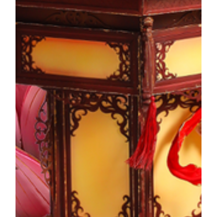
เฉพาะ และความนิยมในติ่มซำที่แผ่ซ่านไปทั่วโต๊ะอาหาร
ผลงานศิลป์ชิ้นนี้ใช้เทคนิคการจัดวางพื้นที่เหลื่อมซ้อน
เพื่อผสานสององค์ประกอบทางวัฒนธรรมล้ำค่าของดิน
แดนหลิงหนานไว้ในฉากเดียวกันอย่างลงตัว ถ่ายทอดวิถี
ชีวิตอันเป็นเอกลักษณ์ของชาวหลิงหนานได้อย่างงดงาม
เรื่องราวของผลงาน
หนาเฉิง – การหมั้นหมาย
“หนาเฉิง” หรือ “การหมั้นหมาย” เป็นหนึ่งใน “สาม
หนังสือหกพิธี” ของประเพณีการแต่งงาน โดยจะจัดขึ้น
ในวันมงคลที่ครอบครัวฝ่ายเจ้าบ่าวเลือกไว้ จากนั้นแม่สื่อ
จะนำพรจากครอบครัวเจ้าบ่าว พร้อมของขวัญหมั้นไป
สู่ขอครอบครัวเจ้าสาว บนดอกบัวที่เบ่งบานเต็มที่ มีกลีบ
ดอกแมกโนเลียผลิบานหันขึ้นโอบล้อมดวงจันทร์เต็มดวง
สื่อถึงคำอวยพรให้การแต่งงานงดงามและเปี่ยมด้วย