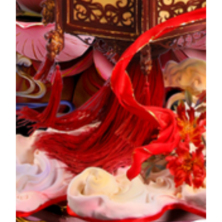
ความสุข
เรื่องราวของผลงาน
ฉินอิ๋ง – พิธีวิวาห์
“ฉินอิ๋ง” หรือ “พิธีแต่งงาน” เป็นหนึ่งใน “สามหนังสือหก
พิธี” ของประเพณีการแต่งงาน ซึ่งเป็นช่วงเวลาที่เจ้าบ่าว
และเจ้าสาวได้เข้าพิธีสมรสกัน ภายในห้องโถงของบ้าน
เจ้าบ่าวที่สว่างไสวและเต็มไปด้วยบรรยากาศมงคล คู่บ่าว
สาวจะประกอบพิธีบูชาอย่างเป็นทางการ รายละเอียดใน
ผลงานศิลป์เสริมส่งและประสานกันอย่างลงตัว โดยใช้
โคมไฟแดงสดลอยเด่นเป็นฐาน ประดับด้วยรูปปั้นฟอง
ดองต์ และเมฆมงคลช่วยเพิ่มบรรยากาศแห่งความรื่นเริง
สื่อถึงความสุขและคำอวยพรให้การแต่งงานงดงาม
สมบูรณ์