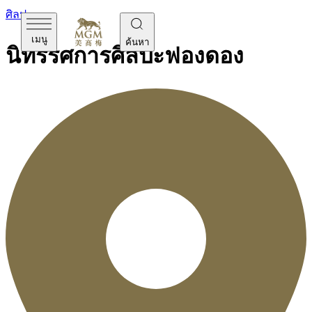
ศิลปะ
เมนู
ค้นหา
นิทรรศการศิลปะฟองดอง