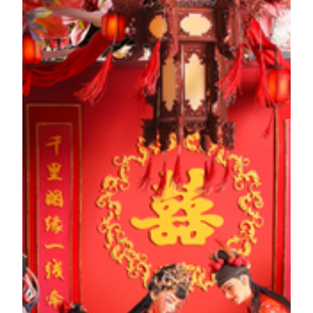
เหอเซียนกู
แปดเซียนข้ามทะเล เป็นหนึ่งในตำนานและนิทาน
ปรัมปราที่ได้รับการยกย่องมากที่สุดของจีน เหอเซียนกู่
เป็นสตรีเพียงคนเดียวในบรรดาแปดเซียน เรื่องราวแห่ง
การเดินทางสู่ความเป็นเซียนของเธอยังคงถูกเล่าขานมา
จนถึงรุ่นปัจจุบัน ตามตำนานกล่าวว่า เหอเซียนกูชื่นชอบ
บทกวีและตำราตั้งแต่วัยเยาว์ เธอขยันหมั่นเพียร กตัญญู
เคารพในมารยาทและคุณธรรม สุภาพอ่อนน้อม และมี
กิริยามารยาทที่สง่างามและรอยยิ้มหวานอยู่เสมอ ภาพ
ลักษณ์ยอดนิยมที่เธอถือดอกบัวไว้ในมือ คือที่มาของ
ฉายา “เทพธิดาดอกบัว”
เรื่องราวของผลงาน
เจิ้ง กวนอิง