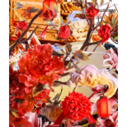
รสชาติแห่งความหวานเริ่มต้นจากปลายลิ้นและแผ่ขยาย
ไปถึงหัวใจ เป็นสัญลักษณ์ของความสุขและความงดงาม
สะท้อนจิตวิญญาณแห่งการก้าวข้ามอุปสรรคด้วยความ
มุ่งมั่น หล่อเลี้ยงหัวใจด้วยความอดทนและความเข้มแข็ง
นิทรรศการนี้จัดโดย MGM ร่วมกับโจวอี้ “ราชาแห่ง
น้ำตาล”ของจีน นิทรรศการนี้ผสมผสานการตีความล้ำ
สมัยกับศิลปะฟองดองร่วมสมัย เพื่อยกระดับ
ขนบธรรมเนียมอันดีงามของวัฒนธรรมจีน โจวอี้มุ่งมั่น
ในการส่งเสริมมรดกทางวัฒนธรรมที่จับต้องไม่ได้ของ
ศิลปะการปั้นแป้ง และได้รับรางวัลระดับนานาชาติ
มากมาย
นิทรรศการปัจจุบัน
เวลา: ทุกวัน เวลา 12.00 น. - 20.00 น.
สถานที่จัดแสดง: พื้นที่นิทรรศการ Infinite Harmony ที่ The
Spectacle