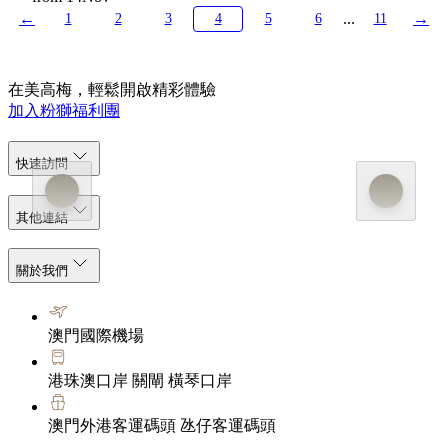
←
...
→
1
2
3
4
5
6
11
在美高梅，輕鬆開啟精彩體驗
加入粉獅福利團
快速訪問
其他連結
關於我們
澳門國際機場
港珠澳口岸 關閘 橫琴口岸
澳門外港客運碼頭 氹仔客運碼頭