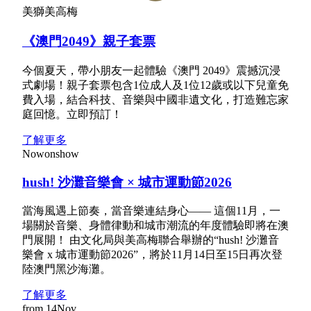
美獅美高梅
《澳門2049》親子套票
今個夏天，帶小朋友一起體驗《澳門 2049》震撼沉浸
式劇場！親子套票包含1位成人及1位12歲或以下兒童免
費入場，結合科技、音樂與中國非遺文化，打造難忘家
庭回憶。立即預訂！
了解更多
Now
on
show
hush! 沙灘音樂會 × 城市運動節2026
當海風遇上節奏，當音樂連結身心—— 這個11月，一
場關於音樂、身體律動和城市潮流的年度體驗即將在澳
門展開！ 由文化局與美高梅聯合舉辦的“hush! 沙灘音
樂會 x 城市運動節2026”，將於11月14日至15日再次登
陸澳門黑沙海灘。
了解更多
from
14
Nov