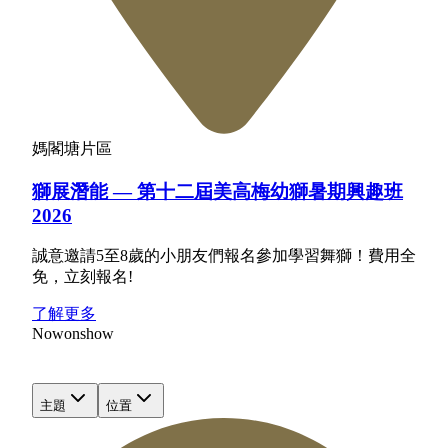
媽閣塘片區
獅展潛能 — 第十二屆美高梅幼獅暑期興趣班
2026
誠意邀請5至8歲的小朋友們報名參加學習舞獅！費用全
免，立刻報名!
了解更多
Now
on
show
主題
位置