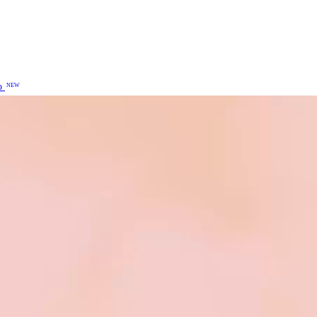
o
NEW