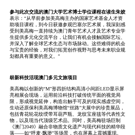
参与此次交流的澳门大学艺术博士学位课程在读生朱姣
表示：“从早前参加美高梅主办的国家艺术基金人才资
助项目课程，到今日获邀参观巴塞尔艺术展，我深刻感
受到美高梅一直持续为澳门青年艺术人才及艺术专业学
生提供多元化交流平台，让我们有机会接触国际艺坛、
并深入了解全球艺术生态与市场脉动。这些难得的机会
与宝贵的经验，对我们拓宽创作视野与思考未来职业规
划都具有重要的意义。”
崭新科技活现澳门多元文旅项目
美高梅以创新的“
M
”形四折结构
高清小间距
LED
显示屏
亮相展会现场
，运用前沿科技打破传统平面的视觉局
限，形成视觉延伸，构造出触手可及的现实感虚空间
，
生动还原保利美高梅博物馆“丝路”大展中的珍贵展品，
包括青花轮花纹绶带耳葫芦瓶、龙纹宝座毯等代表性文
物，以及现当代顶级艺术品。同时，美高梅驻场巨制
《澳门
2049
》融合非物质文化遗产与现代科技的精华段
落
——
如“呼麦
·
飘渺”等场景，也在屏幕上震撼重现。