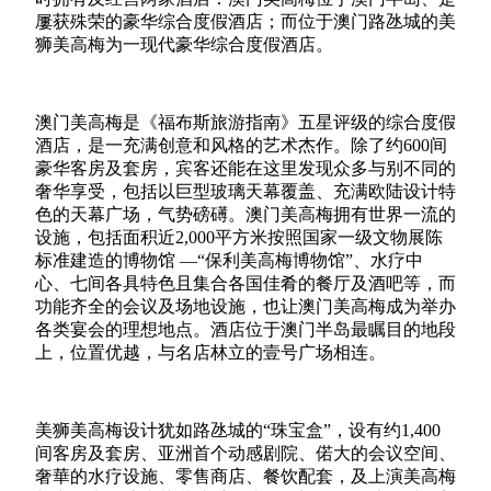
屢获殊荣的豪华综合度假酒店；而位于澳门路氹城的美
狮美高梅为一现代豪华综合度假酒店。
澳门美高梅是
《福布斯旅游指南》五星评级的
综合度假
酒店，是一充满创意和风格的艺术杰作。除了约
600
间
豪华客房及套房，宾客还能在这里发现众多与别不同的
奢华享受，包括以巨型玻璃天幕覆盖、充满欧陆设计特
色的天幕广场，气势磅礡。澳门美高梅拥有世界一流的
设施，包括面积近
2,000
平方米按照国家一级文物展陈
标准建造的博物馆 —“保利美高梅博物馆”、水疗中
心、七间各具特色且集合各国佳肴的餐厅及酒吧等，而
功能齐全的会议及场地设施，也让澳门美高梅成为举办
各类宴会的理想地点。酒店位于澳门半岛最瞩目的地段
上，位置优越，与名店林立的壹号广场相连。
美狮美高梅设计犹如路氹城的“珠宝盒”，设有约
1,400
间客房及套房、亚洲首个动感剧院、偌大的会议空间、
奢華的水疗设施、零售商店、餐饮配套，及上演美高梅