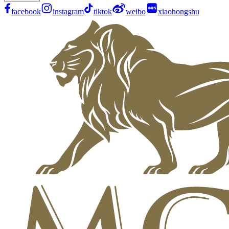
facebook
instagram
tiktok
weibo
xiaohongshu