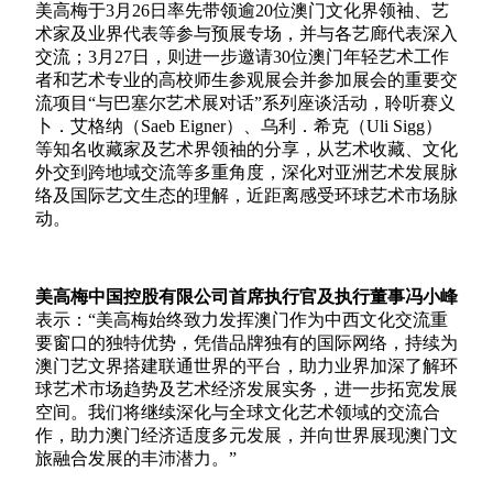
美高梅于
3
月
26
日率先带领逾
20
位澳门文化界领袖、艺
术家及业界代表等参与预展专场，并与各艺廊代表深入
交流；
3
月
27
日，则进一步邀请
30
位澳门年轻艺术工作
者和艺术专业的高校师生参观展会并参加展会的重要交
流项目
“与巴塞尔艺术展对话”系列座谈活动，聆听赛义
卜．艾格纳（
Saeb Eigner
）、乌利．希克（
Uli Sigg
）
等知名收藏家及艺术界领袖的分享，从艺术收藏、文化
外交到跨地域交流等多重角度，深化对亚洲艺术发展脉
络及国际艺文生态的理解，近距离感受环球艺术市场脉
动。
美高梅中国控股有限公司首席执行官及执行董事冯小峰
表示：“美高梅始终致力发挥澳门作为中西文化交流重
要窗口的独特优势，凭借品牌独有的国际网络，持续为
澳门艺文界搭建联通世界的平台，助力业界加深了解环
球艺术市场趋势及艺术经济发展实务，进一步拓宽发展
空间。我们将继续深化与全球文化艺术领域的交流合
作，助力澳门经济适度多元发展，并向世界展现澳门文
旅融合发展的丰沛潜力。”