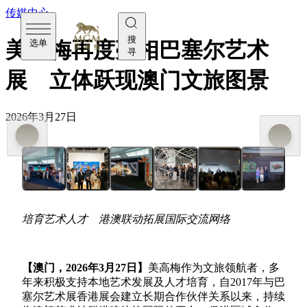
传媒中心
搜
选单
美高梅再度亮相巴塞尔艺术
寻
展 立体跃现澳门文旅图景
2026年3月27日
培育艺术人才 港澳联动拓展国际交流网络
【澳门，
2026
年
3
月
27
日】
美高梅作为文旅领航者，多
年来积极支持本地艺术发展及人才培育，自
2017
年与巴
塞尔艺术展香港展会建立长期合作伙伴关系以来，持续