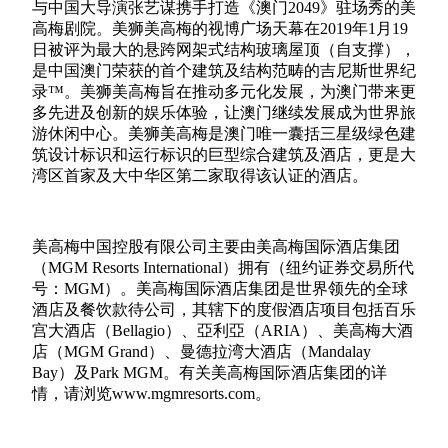
与中国大导演张艺谋携手打造《澳门
2049
》驻场秀的美
高梅剧院。美狮美高梅的视博广场天幕在
2019
年
1
月
19
日被评为最大的悬跨网架式结构玻璃屋顶（自支撑），
是中国澳门荣获的首个建筑及结构范畴的吉尼斯世界纪
录™。美狮美高梅旨在推动多元化发展，为澳门带来更
多先进及创新的娱乐体验，让澳门继续发展成为
世界旅
游休闲中心
。美狮美高梅是澳门唯一囊括三星级绿色建
筑设计标识和运行标识的巨型综合建筑及酒店，更是大
湾区首家及大中华区第二家取得该认证的酒店。
美高梅中国控股有限公司主要由美高梅国际酒店集团
（
MGM Resorts International
）拥有（纽约证券交易所代
号：
MGM
）。美高梅国际酒店集团是世界领先的全球
酒店及餐饮款待公司，其辖下的度假酒店项目包括百乐
宫大酒店（
Bellagio
）、亞利亞（
ARIA
）、美高梅大酒
店（
MGM Grand
）、曼德拉湾大酒店（
Mandalay
Bay
）及
Park MGM
。有关美高梅国际酒店集团的详
情，请浏览
www.mgmresorts.com
。