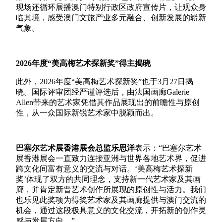
现场还循环展播澳门特别行政区政府宣传片，让观众身
临其境，感受澳门文旅产业多元融合、创新发展的崭新
气象。
2026
年度“美高梅艺术探新奖”得主揭晓
此外，
2026
年度“美高梅艺术探新奖”也于
3
月
27
日揭
晓。国际评审团经严谨评选后，由法国画廊
Galerie
Allen
带来的艺术家凭借其作品展现出的前瞻性与原创
性，从一众国际新锐艺术家中脱颖而出。
巴塞尔艺术展香港展会总监乐思洋
表示：“巴塞尔艺术
展香港展会一直致力连接亚洲与世界各地艺术界，促进
跨文化间富有意义的交流与对话。‘美高梅艺术探新
奖’体现了双方的共同理念，支持新一代艺术家及其画
廊，并肯定新晋艺术创作所展现的原创性与活力。我们
也乐见此奖项为得奖艺术家及其画廊提供与澳门交流的
机会，通过这段极具意义的文化交流，开拓新的创作灵
感与发展方向。”