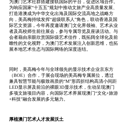
为澳门艺术社群搭建接轨国际的平台，促进区域合作。
为响应国家“十五五”规划中推动文旅产业高质量发展、
打造港澳成为中华文化出海及国际交流高地之战略方
向，美高梅持续发挥“超级联系人”角色，联动香港及国
际艺文资源，今年再度邀请澳门文化界领袖、艺术从业
者及高校师生前往展会，参与专属导览及座谈活动。与
会者藉由亲眼欣赏国际级艺术佳作
，既拓阔全球化及前
瞻性的文化视野，为澳门艺术发展注入创新思维，也拓
展本地艺术生态与国际网络的深度连结。
同时，美高梅今年与全球领先的显示技术企业京东方
（
BOE
）合作，于展会现场的美高梅专属展位，透过
兼具智慧节能与极致画质的“
M
”形四折结构高清小间距
LED
显示屏及前沿的裸眼
3D
显示技术，生动呈现澳门
多项文旅项目内容，向国际艺术界展现澳门“文化
+
旅游
+
科技”融合发展的多元魅力。
厚植澳门艺术人才发展沃土