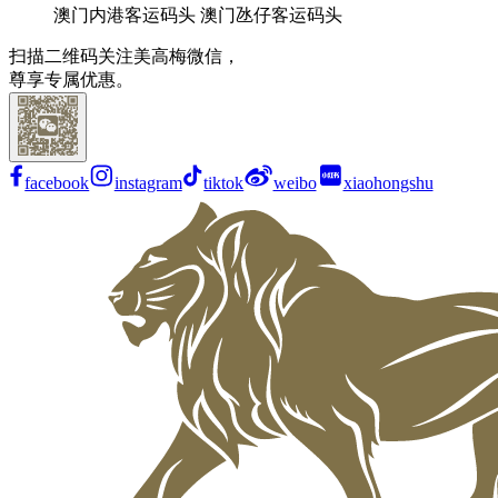
澳门内港客运码头 澳门氹仔客运码头
扫描二维码关注美高梅微信，
尊享专属优惠。
facebook
instagram
tiktok
weibo
xiaohongshu