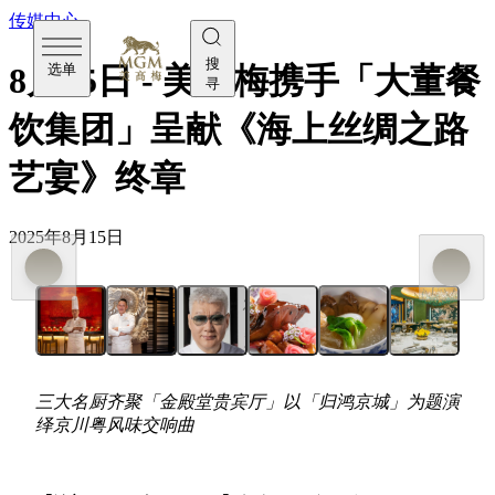
传媒中心
搜
选单
8月15日 - 美高梅携手「大董餐
寻
饮集团」呈献《海上丝绸之路
艺宴》终章
2025年8月15日
三大名厨齐聚「金殿堂贵宾厅」以「归鸿京城」为题
演
绎京川粤风味交响曲