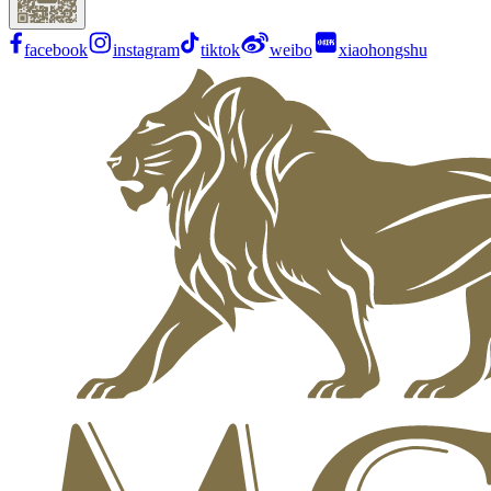
facebook
instagram
tiktok
weibo
xiaohongshu