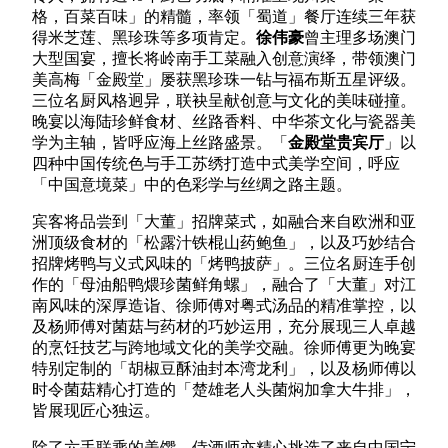
格，百菜百味」的精髓，率领「蜀道」餐厅连续三年获
得米芝莲、黑珍珠等多项肯定。
徐伟豪
曾主理多场澳门
大型国宴，擅长将岭南手工菜融入创意演绎，带领澳门
美高梅「金殿堂」屡获黑珍珠一钻与福布斯五星评级。
三位名厨风格迥异，联袂呈献创意与文化的美味碰撞。
晚宴以海陆珍鲜食材、丝路香料、中华茶文化与瓷器美
学为主轴，皆呼应海上丝路盛景。「
金殿堂贵宾厅
」以
四种中国传统色与手工苏绣打造中式美学空间，呼应
「中国意境菜」中的色彩学与丝绸之路主题。
宾客将品尝到「大董」招牌菜式，如融合来自欧洲和亚
洲顶级食材的「松露汁铁棍山药鲍鱼」，以及巧妙结合
招牌烤鸭与义式风味的「烤鸭披萨」。三位名厨连手创
作的「母油船鸭煨珍菌鲜角螺」，融合了「大董」对江
南风味的深厚造诣、徐师傅对粤式汤品的精准掌控，以
及杨师傅对菌菇与药材的巧妙运用，充分展现三人卓越
的烹饪技艺与跨地域文化的美学交融。徐师傅更为晚宴
特别定制的「胡椒豆酥油封本湾龙利」，以及杨师傅以
时令菌菇精心打造的「楚雄老人头菌焖加拿大牛排」，
皆展现匠心独运。
除了六手联乘的美馔，侍酒师亦精心挑选了来自中国宁