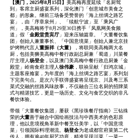
【澳门，
2025
年
8
月
15
日】
美高梅再度延续「名厨驾
到」客席主厨盛宴系列，深化澳门「创意城市美食之
都」的形象。继前三场备受赞誉的「海上丝绸之路艺
宴」，由「序章泉州」、「续航宁波」至「乘风广
州」，美高梅将于8月29至30日携手「凤凰网美食频
道」假「
金殿堂贵宾厅
」迎来压轴篇章。「大董餐饮集
团」创始人兼董事长、「中国意境菜」创始人兼北京挂
炉烤鸭代言人
董振祥（大董）
，将联同美高梅两大名
厨，包括美狮美高梅中餐行政副总厨兼「蜀道」川菜餐
厅主理人
杨登全
，以及澳门美高梅中餐行政总厨兼「金
殿堂」岭南食府主理人
徐伟豪
，联袂呈献「归鸿京城」
主题客座飨宴，为年度的「海上丝绸之路艺宴」系列划
下完美句点。是次六手联弹盛宴将呈现京、川及粤三系
菜式交融的丝路风味故事，不仅融合三位名厨的招牌菜
式与精湛技艺，更是一场历史、文化与食艺交织的非凡
餐饮体验。
带领「大董餐饮集团」屡获《黑珍珠餐厅指南》三钻殊
荣的
大董
善于融合中国绘画技法与中西美术的色彩原
理，他以意境视角革新中餐烹饪美学，以「中国意境
菜」引领国际料理潮流。
杨登全
为老成都官府菜第二代
传人，拥有逾40年厨艺功底，精准呈现川菜「一菜一