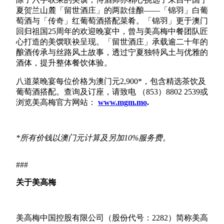
夏贺兰山麓「留世酒庄」的两款佳酿——「锦羽」白葡
萄酒与「传奇」红葡萄酒搭配菜肴。「锦羽」更于澳门
回归祖国25周年的欢迎晚宴中，曾与美高梅中餐团队匠
心打造的美馔联袂呈现。「留世酒庄」承载逾二十年的
酿酒传承与丝路风土故事，透过宁夏独特风土与优雅的
酒体，提升整体餐饮体验。
八道菜晚宴每位价格为澳门元2,900*，包含精选茶饮及
葡萄酒搭配。查询及订座，请致电 （853）8802 2539或
浏览美高梅官方网站：
www.mgm.mo
.
*
所有价钱以澳门元计算及另加
10%
服务费。
###
关于美高梅
美高梅中国控股有限公司（股份代号：2282）简称美高