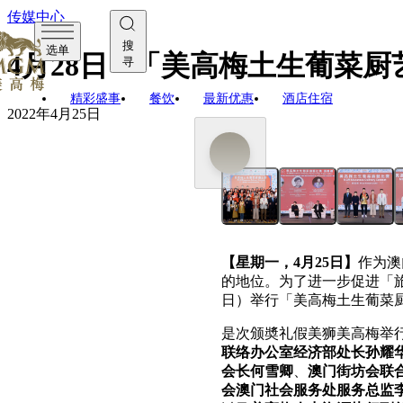
传媒中心
搜
选单
4月28日 - 「美高梅土生葡
寻
精彩盛事
餐饮
最新优惠
酒店住宿
2022年4月25日
【
星期一
，4
月25
日】
作为澳
的地位。为了进一步促进「旅
日）举行「美高梅土生葡菜
是次颁奬礼假美狮美高梅举
联络办公室经济部处长孙耀
会长何雪卿
、
澳门街坊会联
会澳门社会服务处服务总监