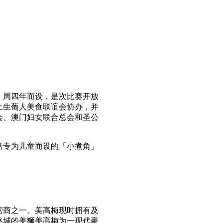
」周四年而设，是次比赛开放
土生葡人美食联谊会协办，并
会、澳门妇女联合总会和圣公
括专为儿童而设的「小煮角」
营商之一。美高梅现时拥有及
氹城的美狮美高梅为一现代豪