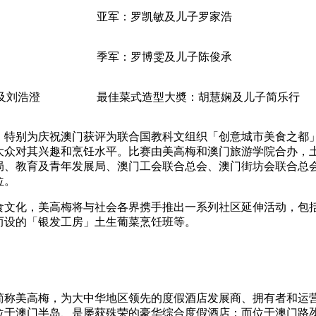
亚军：罗凯敏及儿子罗家浩
季军：罗博雯及儿子陈俊承
及刘浩澄
最佳菜式造型大奬：胡慧娴及儿子简乐行
」特别为庆祝澳门获评为联合国教科文组织「创意城市美食之都
大众对其兴趣和烹饪水平。比赛由美高梅和澳门旅游学院合办，
局、教育及青年发展局、澳门工会联合总会、澳门街坊会联合总
位。
食文化，美高梅将与社会各界携手推出一系列社区延伸活动，包
而设的「银发工房」土生葡菜烹饪班等。
简称美高梅，为大中华地区领先的度假酒店发展商、拥有者和运
位于澳门半岛、是屡获殊荣的豪华综合度假酒店；而位于澳门路