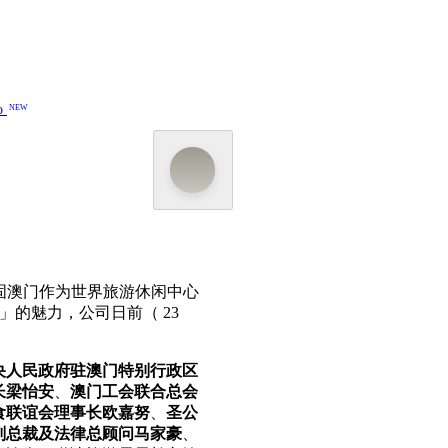
o
NEW
固澳门作为世界旅游休闲中心
的魅力，公司日前（ 23
央人民政府驻澳门特别行政区
长梁怡安
、
澳门工会联合总会
食联谊会理事长欧嘉努
、
圣公
副总裁及法律总顾问马家豪
、