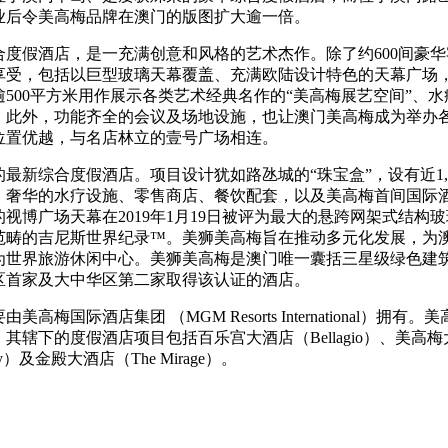
开业后令美高梅品牌在澳门的版图扩大逾一倍。
度假酒店，是一充满创意和风格的艺术杰作。除了约600间豪
享受，包括以巨型玻璃天幕覆盖、充满欧陆设计特色的天幕广场
500平方米用作展示各类艺术经典名作的“美高梅展艺空间”、
。此外，功能齐全的会议及场地设施，也让澳门美高梅成为举办
位置优越，与名店林立的壹号广场相连。
最新综合度假酒店。项目设计犹如路氹城的“珠宝盒”，设有近1,
、奢华的水疗设施、零售商店、餐饮配套，以及美高梅首间国际酒
视博广场天幕在2019年1月19日被评为最大的悬跨网架式结构
范畴的吉尼斯世界纪录™。美狮美高梅旨在推动多元化发展，为
为世界旅游休闲中心。美狮美高梅是澳门唯一囊括三星级绿色建
区首家及大中华区第二家取得该认证的酒店。
梅国际酒店集团 （MGM Resorts International）拥
辖下的度假酒店项目包括百乐宫大酒店（Bellagio）、美高梅大酒
ay）及金殿大酒店（The Mirage）。