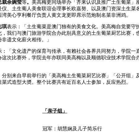
总裁余婉莹
等
。
美高梅更同场举办「齐来认识及推广土生葡菜」
曼仪、土生葡人美食联谊会理事长欧嘉努、以及澳门资深土生菜
西湾美心亨利餐厅负责人黄文龙更即席示范炮制名菜非洲鸡。
志琪
表示：「土生葡菜是澳门独有的美食文化。美高梅自觉要守
此，我们与澳门旅游学院合办此别具意义的土生葡菜厨艺比赛，
份非遗文化薪火相传。」
示：「文化遗产的保育与传承，有赖社会各界共同努力，学院一
办这次比赛外，学院去年亦联同美高梅以及顺德职业技术学院合
」
，分别来自早前举行的「美高梅土生葡菜厨艺比赛」「公开组」
佳菜式造型大奬。整个比赛共有近百名人士参加，反应热烈。
「亲子组」
冠军：胡慧娴及儿子简乐行