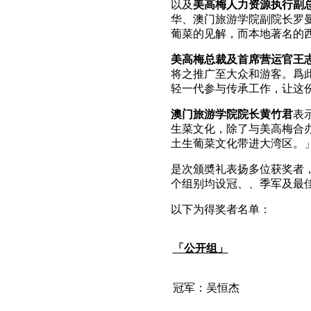
以及
美高梅人力资源执行副
华、澳门旅游学院副院长罗
葡菜的见解，而本地著名的
美高梅总裁及首席营运官王
将之推广至大众和游客。爲
轻一代参与传承工作，让这
澳门旅游学院院长黄竹君
表
生菜文化，除了与美高梅合
土生葡菜文化带进大湾区。
是次颁奬礼表扬多位获奖者
个组别均设冠、、季军及最
以下为得奖者名单：
「公开组」
冠军：吴恒杰