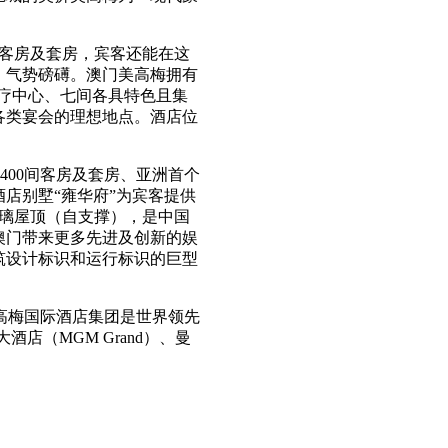
华客房及套房，宾客还能在这
，气势磅礡。澳门美高梅拥有
水疗中心、七间各具特色且集
各类宴会的理想地点。酒店位
400间客房及套房、亚洲首个
店别墅“雍华府”为宾客提供
玻璃屋顶（自支撑），是中国
澳门带来更多先进及创新的娱
筑设计标识和运行标识的巨型
有。美高梅国际酒店集团是世界领先
店（MGM Grand）、曼