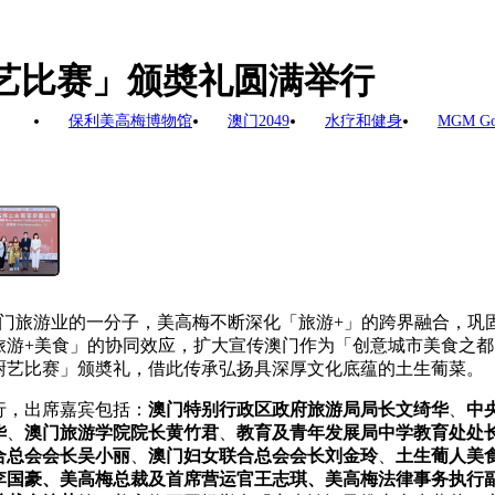
菜厨艺比赛」颁奬礼圆满举行
保利美高梅博物馆
澳门2049
水疗和健身
MGM G
门旅游业的一分子，美高梅不断深化「旅游+」的跨界融合，巩
游+美食」的协同效应，扩大宣传澳门作为「创意城市美食之都」
厨艺比赛」颁奬礼，借此传承弘扬具深厚文化底蕴的土生葡菜。
行，出席嘉宾包括：
澳门特别行政区政府旅游局局长文绮华
、
中
华
、
澳门旅游学院院长黄竹君
、
教育及青年发展局中学教育处处
合总会会长吴小丽
、
澳门妇女联合总会会长刘金玲
、
土生葡人美
李国豪、美高梅总裁及首席营运官王志琪、美高梅法律事务执行